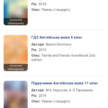
Рік:
2018
Опис:
Рівень стандарту
показати
обкладинку
ГДЗ Англійська мова 4 клас
Автори:
Naomi Simmons
Рік:
2019
Опис:
Family and Friends 4 workbook 2nd
edition
показати
обкладинку
Підручники Англійська мова 11 клас
Автори:
М.А. Нерсісян, А. О. Піроженко
Рік:
2019
Опис:
Рівень стандарту