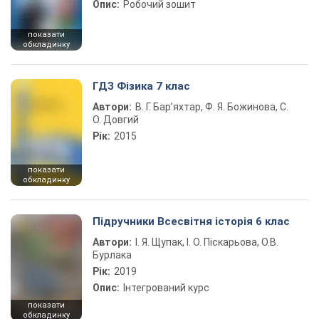
Опис:
Робочий зошит
показати
обкладинку
ГДЗ Фізика 7 клас
Автори:
В. Г. Бар’яхтар, Ф. Я. Божинова, С.
О. Довгий
Рік:
2015
показати
обкладинку
Підручники Всесвітня історія 6 клас
Автори:
І. Я. Щупак, І. О. Піскарьова, О.В.
Бурлака
Рік:
2019
Опис:
Інтегрований курс
показати
обкладинку