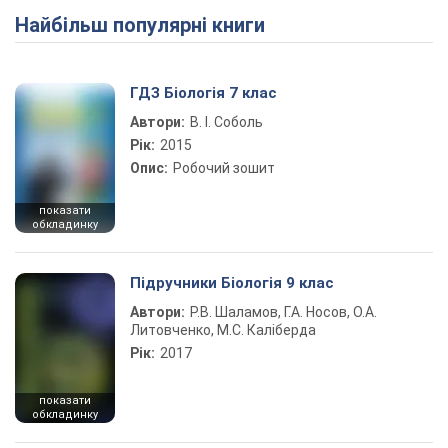
Найбільш популярні книги
ГДЗ Біологія 7 клас
Автори:
В. І. Соболь
Рік:
2015
Опис:
Робочий зошит
показати
обкладинку
Підручники Біологія 9 клас
Автори:
Р.В. Шаламов, Г.А. Носов, О.А.
Литовченко, М.С. Каліберда
Рік:
2017
показати
обкладинку