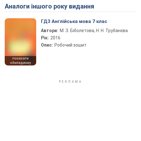
Аналоги іншого року видання
Play Video
ГДЗ Англійська мова 7 клас
Автори:
М. З. Біболетова, Н. Н. Трубанєва
Рік:
2016
Опис:
Робочий зошит
показати
обкладинку