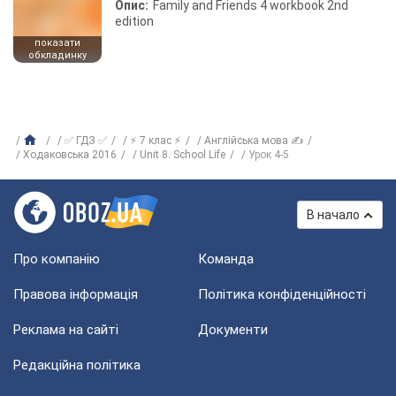
Опис:
Family and Friends 4 workbook 2nd
edition
показати
обкладинку
✅ ГДЗ ✅
⚡ 7 клас ⚡
Англійська мова ✍
Ходаковська 2016
Unit 8. School Life
Урок 4-5
В начало
Про компанію
Команда
Правова інформація
Політика конфіденційності
Реклама на сайті
Документи
Редакційна політика