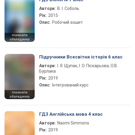
Автори:
В. І. Соболь
Рік:
2015
Опис:
Робочий зошит
показати
обкладинку
Підручники Всесвітня історія 6 клас
Автори:
І. Я. Щупак, І. О. Піскарьова, О.В.
Бурлака
Рік:
2019
Опис:
Інтегрований курс
показати
обкладинку
ГДЗ Англійська мова 4 клас
Автори:
Naomi Simmons
Рік:
2019