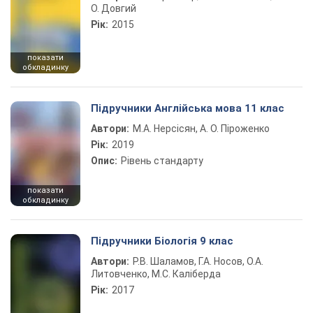
О. Довгий
Рік:
2015
показати
обкладинку
Підручники Англійська мова 11 клас
Автори:
М.А. Нерсісян, А. О. Піроженко
Рік:
2019
Опис:
Рівень стандарту
показати
обкладинку
Підручники Біологія 9 клас
Автори:
Р.В. Шаламов, Г.А. Носов, О.А.
Литовченко, М.С. Каліберда
Рік:
2017