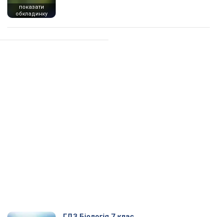
показати
обкладинку
ГДЗ Біологія 7 клас