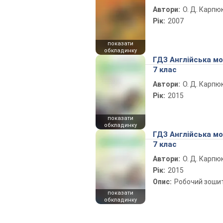
Автори:
О. Д. Карпю
Рік:
2007
показати
обкладинку
ГДЗ Англійська м
7 клас
Автори:
О. Д. Карпю
Рік:
2015
показати
обкладинку
ГДЗ Англійська м
7 клас
Автори:
О. Д. Карпю
Рік:
2015
Опис:
Робочий зоши
показати
обкладинку