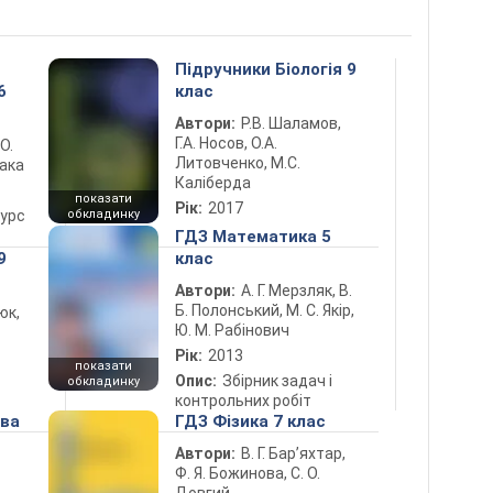
Підручники Біологія 9
6
клас
Автори:
Р.В. Шаламов,
Г.А. Носов, О.А.
 О.
Литовченко, М.С.
лака
Каліберда
показати
Рік:
2017
курс
обкладинку
ГДЗ Математика 5
9
клас
Автори:
А. Г. Мерзляк, В.
Б. Полонський, М. С. Якір,
юк,
Ю. М. Рабінович
Рік:
2013
показати
Опис:
Збірник задач і
обкладинку
контрольних робіт
ова
ГДЗ Фізика 7 клас
Автори:
В. Г. Бар’яхтар,
Ф. Я. Божинова, С. О.