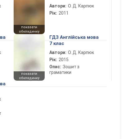
к
Автори:
О. Д. Карпюк
Рік:
2011
показати
обкладинку
ова
ГДЗ Англійська мова
7 клас
к
Автори:
О. Д. Карпюк
Рік:
2015
Опис:
Зошит з
граматики
показати
обкладинку
ова
к
т