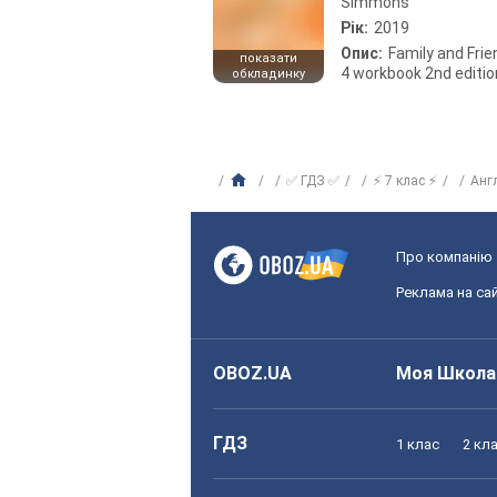
Simmons
Рік:
2019
Опис:
Family and Fri
показати
4 workbook 2nd editio
обкладинку
✅ ГДЗ ✅
⚡ 7 клас ⚡
Анг
Про компанію
Реклама на сай
OBOZ.UA
Моя Школа
ГДЗ
1 клас
2 кл