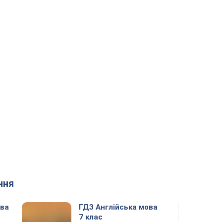
ння
ова
ГДЗ Англійська мова
7 клас