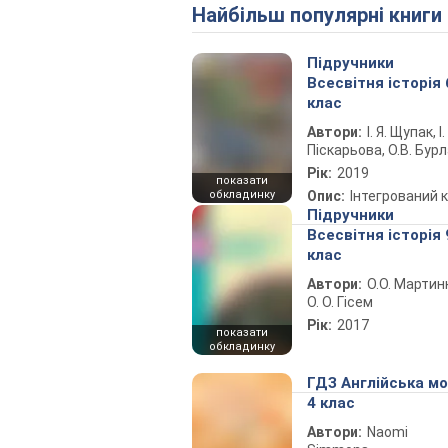
Найбільш популярні книги
Підручники
Всесвітня історія 
клас
Автори:
І. Я. Щупак, І.
Піскарьова, О.В. Бур
Рік:
2019
показати
обкладинку
Опис:
Інтегрований 
Підручники
Всесвітня історія 
клас
Автори:
О.О. Мартин
О. О. Гісем
Рік:
2017
показати
обкладинку
ГДЗ Англійська м
4 клас
Автори:
Naomi