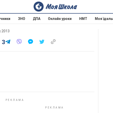
учники
ЗНО
ДПА
Онлайн уроки
НМТ
Моя їдаль
к 2013
 3