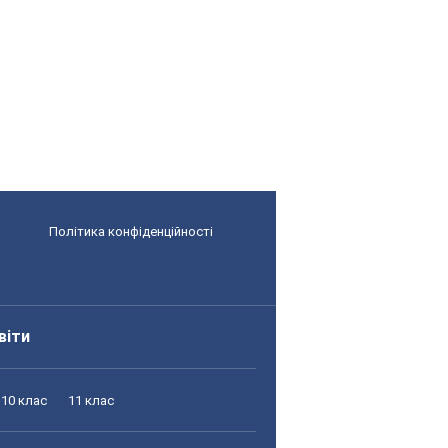
Політика конфіденційності
віти
10 клас
11 клас