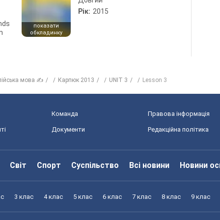
Довгий
Рік:
2015
ends
показати
n
обкладинку
лійська мова ✍
Карпюк 2013
UNIT 3
Lesson 3
Команда
Правова інформація
ті
Документи
Редакційна політика
Світ
Спорт
Суспільство
Всі новини
Новини ос
ас
3 клас
4 клас
5 клас
6 клас
7 клас
8 клас
9 клас