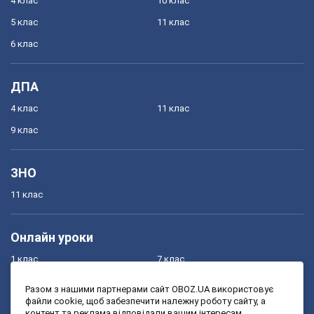
4 клас
10 клас
5 клас
11 клас
6 клас
ДПА
4 клас
11 клас
9 клас
ЗНО
11 клас
Онлайн уроки
1 клас
7 клас
2 клас
8 клас
Разом з нашими партнерами сайт OBOZ.UA використовує
файли cookie, щоб забезпечити належну роботу сайту, а
3 клас
9 клас
контент та реклама відповідали вашим інтересам.