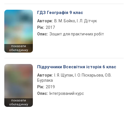
ГДЗ Географія 9 клас
Автори:
В. М. Бойко, І. Л. Дітчук
Рік:
2017
Опис:
Зошит для практичних робіт
показати
обкладинку
Підручники Всесвітня історія 6 клас
Автори:
І. Я. Щупак, І. О. Піскарьова, О.В.
Бурлака
Рік:
2019
Опис:
Інтегрований курс
показати
обкладинку