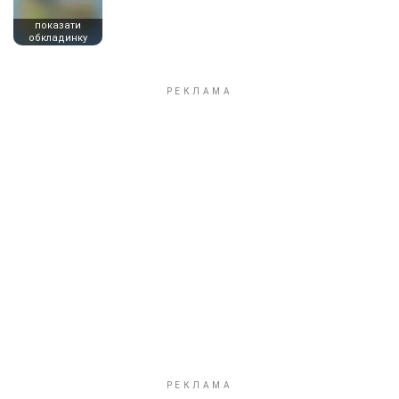
показати
обкладинку