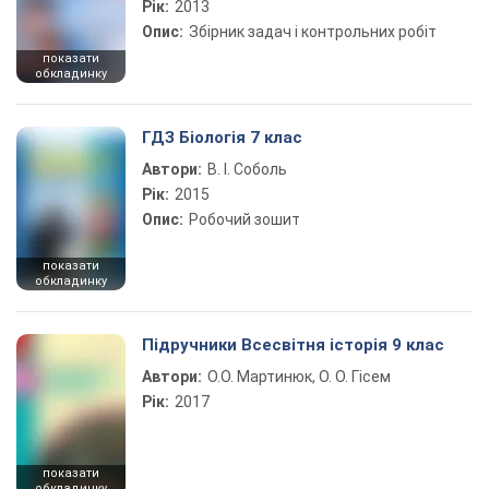
Рік:
2013
Опис:
Збірник задач і контрольних робіт
показати
обкладинку
ГДЗ Біологія 7 клас
Автори:
В. І. Соболь
Рік:
2015
Опис:
Робочий зошит
показати
обкладинку
Підручники Всесвітня історія 9 клас
Автори:
О.О. Мартинюк, О. О. Гісем
Рік:
2017
показати
обкладинку