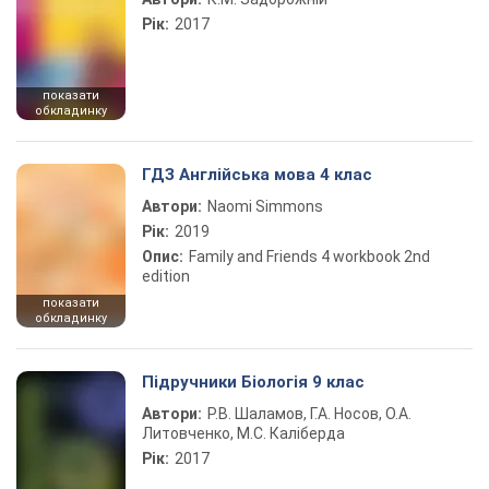
Рік:
2017
показати
обкладинку
ГДЗ Англійська мова 4 клас
Автори:
Naomi Simmons
Рік:
2019
Опис:
Family and Friends 4 workbook 2nd
edition
показати
обкладинку
Підручники Біологія 9 клас
Автори:
Р.В. Шаламов, Г.А. Носов, О.А.
Литовченко, М.С. Каліберда
Рік:
2017