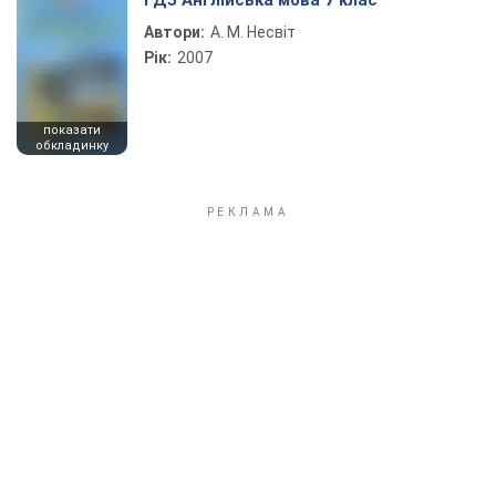
ГДЗ Англійська мова 7 клас
Автори:
А. М. Несвіт
Рік:
2007
показати
обкладинку