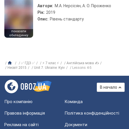
Автори:
М.А. Нерсісян, А. О. Піроженко
Рік:
2019
Опис:
Рівень стандарту
показати
обкладинку
✅ ГДЗ ✅
⚡ 7 клас ⚡
Англійська мова ✍
Несвіт 2015
Unit 7. Ukraine: Kyiv
Lessons 4-5
В начало
Про компанію
Команда
Правова інформація
Політика конфіденційності
Реклама на сайті
Документи