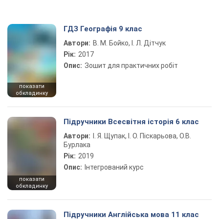
ГДЗ Географія 9 клас
Автори:
В. М. Бойко, І. Л. Дітчук
Рік:
2017
Опис:
Зошит для практичних робіт
показати
обкладинку
Підручники Всесвітня історія 6 клас
Автори:
І. Я. Щупак, І. О. Піскарьова, О.В.
Бурлака
Рік:
2019
Опис:
Інтегрований курс
показати
обкладинку
Підручники Англійська мова 11 клас