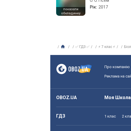
О. О. Гісем
Рік:
2017
показати
обкладинку
✅ ГДЗ ✅
⚡ 7 клас ⚡
Біо
Про компанію
Реклама на сай
OBOZ.UA
Моя Школа
ГДЗ
1 клас
2 кл