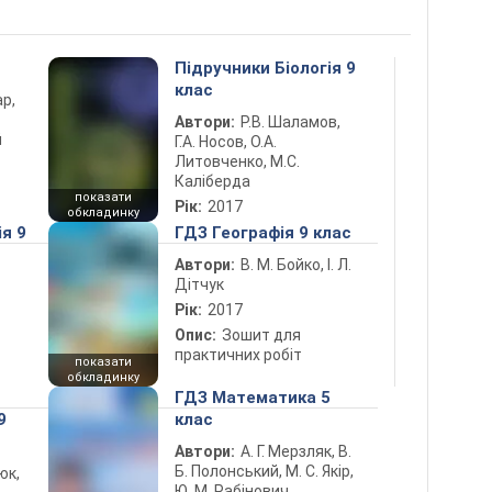
Підручники Біологія 9
клас
ар,
Автори:
Р.В. Шаламов,
й
Г.А. Носов, О.А.
Литовченко, М.С.
Каліберда
показати
Рік:
2017
обкладинку
ія 9
ГДЗ Географія 9 клас
Автори:
В. М. Бойко, І. Л.
Дітчук
Рік:
2017
Опис:
Зошит для
практичних робіт
показати
обкладинку
ГДЗ Математика 5
9
клас
Автори:
А. Г. Мерзляк, В.
Б. Полонський, М. С. Якір,
юк,
Ю. М. Рабінович