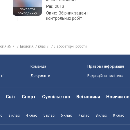
Рік:
2013
показати
Опис:
Збірник задач і
обкладинку
контрольних робіт
логія ✍
Біологія, 7 клас
Лабораторні роботи
Команда
Правова інформація
ті
Документи
Редакційна політика
Світ
Спорт
Суспільство
Всі новини
Новини ос
ас
3 клас
4 клас
5 клас
6 клас
7 клас
8 клас
9 клас