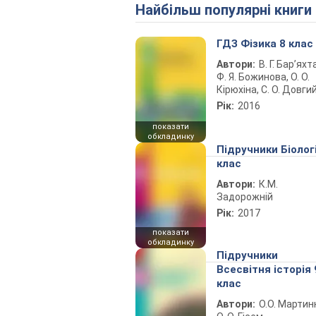
Найбільш популярні книги
ГДЗ Фізика 8 клас
Автори:
В. Г. Бар’яхт
Ф. Я. Божинова, О. О.
Кірюхіна, С. О. Довги
Рік:
2016
показати
обкладинку
Підручники Біолог
клас
Автори:
К.М.
Задорожній
Рік:
2017
показати
обкладинку
Підручники
Всесвітня історія 
клас
Автори:
О.О. Мартин