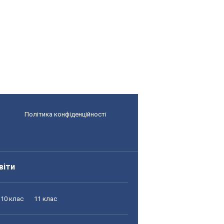
Політика конфіденційності
віти
10 клас
11 клас