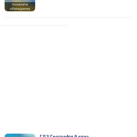
показати
обкладинку
ГДЗ Географія 9 клас