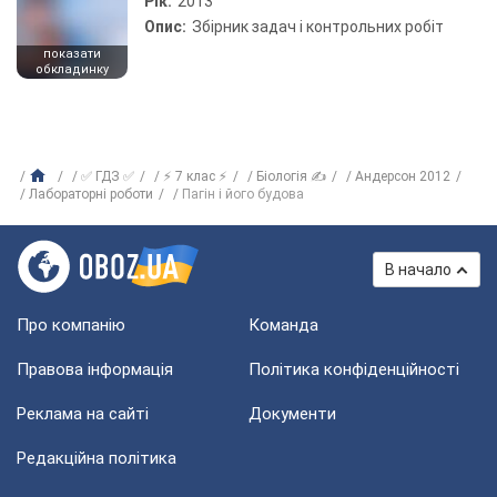
Рік:
2013
Опис:
Збірник задач і контрольних робіт
показати
обкладинку
✅ ГДЗ ✅
⚡ 7 клас ⚡
Біологія ✍
Андерсон 2012
Лабораторні роботи
Пагін і його будова
В начало
Про компанію
Команда
Правова інформація
Політика конфіденційності
Реклама на сайті
Документи
Редакційна політика