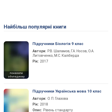
Найбільш популярні книги
Підручники Біологія 9 клас
Автори:
Р.В. Шаламов, Г.А. Носов, О.А.
Литовченко, М.С. Каліберда
Рік:
2017
показати
обкладинку
Підручники Українська мова 10 клас
Автори:
О. П. Глазова
Рік:
2018
Опис:
Рівень стандарту