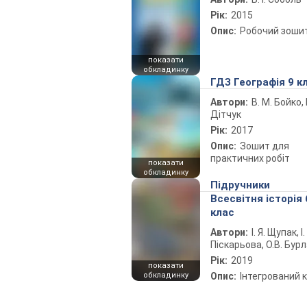
Рік:
2015
Опис:
Робочий зоши
показати
обкладинку
ГДЗ Географія 9 к
Автори:
В. М. Бойко, І
Дітчук
Рік:
2017
Опис:
Зошит для
практичних робіт
показати
обкладинку
Підручники
Всесвітня історія 
клас
Автори:
І. Я. Щупак, І.
Піскарьова, О.В. Бур
Рік:
2019
показати
обкладинку
Опис:
Інтегрований 