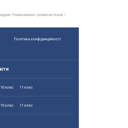
хордові. Розмноження і розвиток птахів
Політика конфіденційності
віти
10 клас
11 клас
10 клас
11 клас