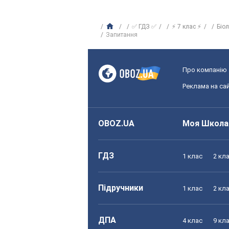
✅ ГДЗ ✅
⚡ 7 клас ⚡
Біо
Запитання
Про компанію
Реклама на сай
OBOZ.UA
Моя Школа
ГДЗ
1 клас
2 кл
Підручники
1 клас
2 кл
ДПА
4 клас
9 кл