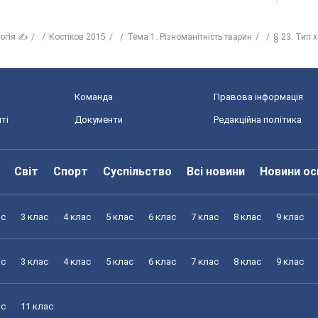
логія ✍
Костіков 2015
Тема 1. Різноманітність тварин
§ 23. Тип 
Команда
Правова інформація
ті
Документи
Редакційна політика
Світ
Спорт
Суспільство
Всі новини
Новини ос
ас
3 клас
4 клас
5 клас
6 клас
7 клас
8 клас
9 клас
ас
3 клас
4 клас
5 клас
6 клас
7 клас
8 клас
9 клас
ас
11 клас