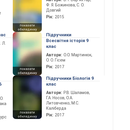
Ф. Я. Божинова, С. О.
Довгий
т
Рік:
2015
показати
обкладинку
лас
Підручники
Всесвітня історія 9
. Л.
клас
Автори:
О.О. Мартинюк,
О. О. Гісем
Рік:
2017
показати
обкладинку
Підручники Біологія 9
6
клас
Автори:
Р.В. Шаламов,
Г.А. Носов, О.А.
 О.
Литовченко, М.С.
лака
Каліберда
показати
Рік:
2017
курс
обкладинку