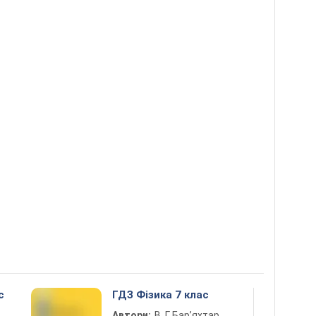
с
ГДЗ Фізика 7 клас
Автори:
В. Г. Бар’яхтар,