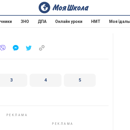
учники
ЗНО
ДПА
Онлайн уроки
НМТ
Моя їдаль
3
4
5