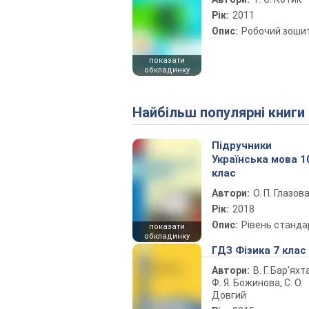
Рік:
2011
Опис:
Робочий зоши
показати
обкладинку
Найбільш популярні книги
Підручники
Українська мова 1
клас
Автори:
О. П. Глазов
Рік:
2018
Опис:
Рівень станда
показати
обкладинку
ГДЗ Фізика 7 клас
Автори:
В. Г. Бар’яхт
Ф. Я. Божинова, С. О.
Довгий