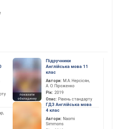
т
Підручники
0
Англійська мова 11
клас
а
Автори:
М.А. Нерсісян,
А. О. Піроженко
Рік:
2019
рту
показати
обкладинку
Опис:
Рівень стандарту
ГДЗ Англійська мова
4 клас
ар,
Автори:
Naomi
Simmons