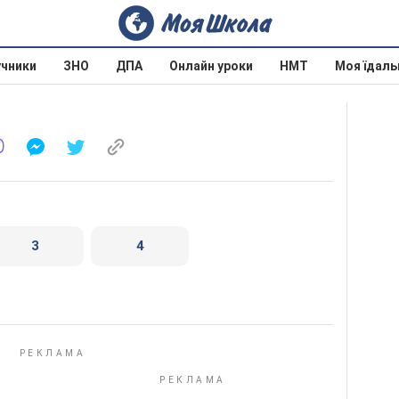
учники
ЗНО
ДПА
Онлайн уроки
НМТ
Моя їдаль
3
4