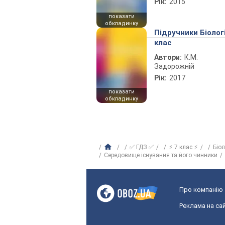
Рік:
2015
показати
обкладинку
Підручники Біолог
клас
Автори:
К.М.
Задорожній
Рік:
2017
показати
обкладинку
✅ ГДЗ ✅
⚡ 7 клас ⚡
Біо
Середовище існування та його чинники
Про компанію
Реклама на сай