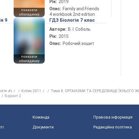
Рік:
2019
Опис:
Family and Friends
показати
4 workbook 2nd edition
обкладинку
ія 9
ГДЗ Біологія 7 клас
Автори:
В. І. Соболь
Рік:
2015
Опис:
Робочий зошит
показати
обкладинку
логія ✍
Котик 2011
Тема 8. ОРГАНІЗМИ ТА СЕРЕДОВИЩЕ ЇХНЬОГО 
Варіант 2
Команда
Правова інформація
ті
Документи
Редакційна політика