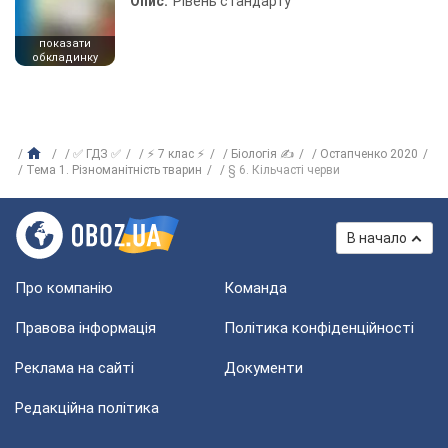
Опис:
Рівень стандарту
показати
обкладинку
✅ ГДЗ ✅
⚡ 7 клас ⚡
Біологія ✍
Остапченко 2020
Тема 1. Різноманітність тварин
§ 6. Кільчасті черви
В начало
Про компанію
Команда
Правова інформація
Політика конфіденційності
Реклама на сайті
Документи
Редакційна політика