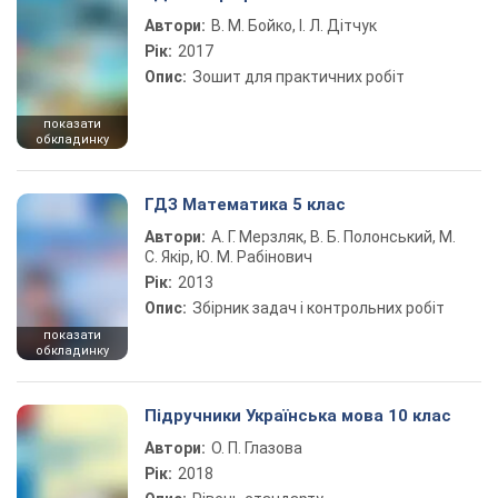
Автори:
В. М. Бойко, І. Л. Дітчук
Рік:
2017
Опис:
Зошит для практичних робіт
показати
обкладинку
ГДЗ Математика 5 клас
Автори:
А. Г. Мерзляк, В. Б. Полонський, М.
С. Якір, Ю. М. Рабінович
Рік:
2013
Опис:
Збірник задач і контрольних робіт
показати
обкладинку
Підручники Українська мова 10 клас
Автори:
О. П. Глазова
Рік:
2018