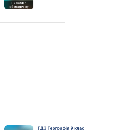
показати
обкладинку
ГДЗ Географія 9 клас