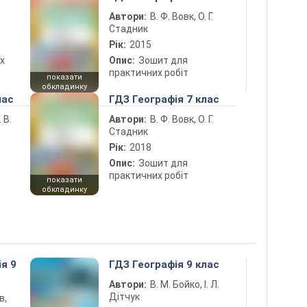
Автори:
В. Ф. Вовк, О. Г.
Стадник
Рік:
2015
х
Опис:
Зошит для
практичних робіт
показати
обкладинку
лас
ГДЗ Географія 7 клас
 В.
Автори:
В. Ф. Вовк, О. Г.
Стадник
Рік:
2018
Опис:
Зошит для
практичних робіт
показати
обкладинку
ія 9
ГДЗ Географія 9 клас
Автори:
В. М. Бойко, І. Л.
Дітчук
в,