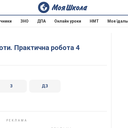
учники
ЗНО
ДПА
Онлайн уроки
НМТ
Моя їдаль
боти. Практична робота 4
3
ДЗ