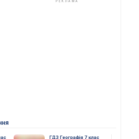
ння
лас
ГДЗ Географія 7 клас