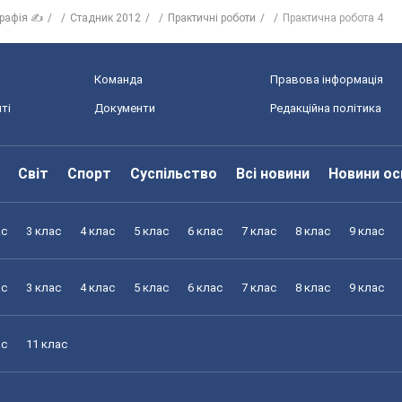
графія ✍
Стадник 2012
Практичні роботи
Практична робота 4
Команда
Правова інформація
ті
Документи
Редакційна політика
Світ
Спорт
Суспільство
Всі новини
Новини ос
ас
3 клас
4 клас
5 клас
6 клас
7 клас
8 клас
9 клас
ас
3 клас
4 клас
5 клас
6 клас
7 клас
8 клас
9 клас
ас
11 клас