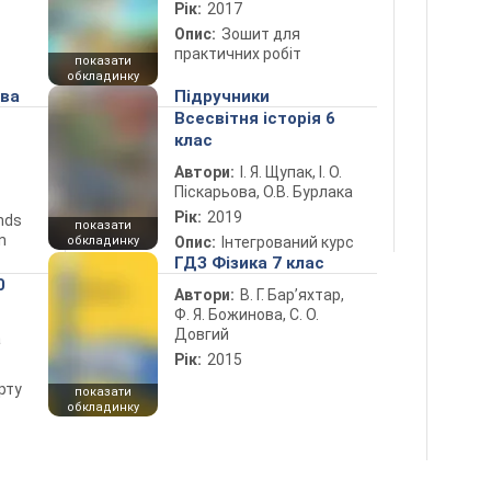
Рік:
2017
Опис:
Зошит для
практичних робіт
показати
обкладинку
ова
Підручники
Всесвітня історія 6
клас
Автори:
І. Я. Щупак, І. О.
Піскарьова, О.В. Бурлака
Рік:
2019
ends
показати
n
обкладинку
Опис:
Інтегрований курс
ГДЗ Фізика 7 клас
0
Автори:
В. Г. Бар’яхтар,
Ф. Я. Божинова, С. О.
Довгий
а
Рік:
2015
рту
показати
обкладинку