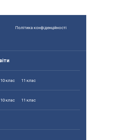
Політика конфіденційності
віти
10 клас
11 клас
10 клас
11 клас