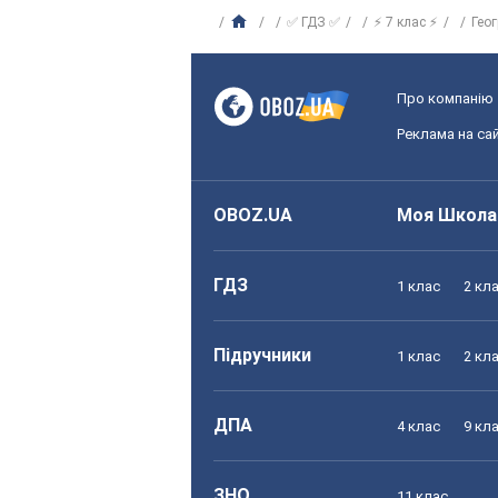
✅ ГДЗ ✅
⚡ 7 клас ⚡
Гео
Про компанію
Реклама на сай
OBOZ.UA
Моя Школа
ГДЗ
1 клас
2 кл
Підручники
1 клас
2 кл
ДПА
4 клас
9 кл
ЗНО
11 клас