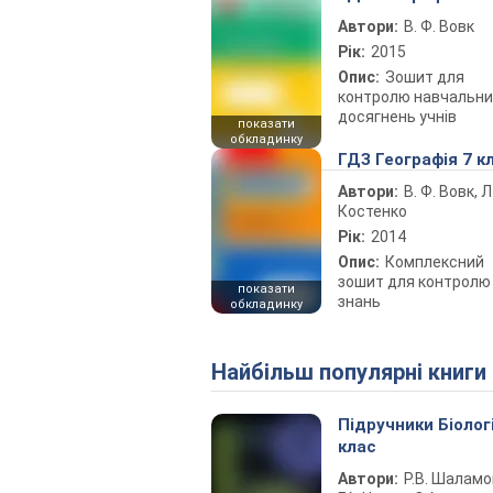
Автори:
В. Ф. Вовк
Рік:
2015
Опис:
Зошит для
контролю навчальни
досягнень учнів
показати
обкладинку
ГДЗ Географія 7 к
Автори:
В. Ф. Вовк, Л.
Костенко
Рік:
2014
Опис:
Комплексний
зошит для контролю
показати
знань
обкладинку
Найбільш популярні книги
Підручники Біолог
клас
Автори:
Р.В. Шаламо