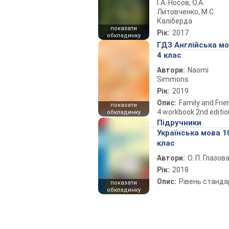
Г.А. Носов, О.А.
Литовченко, М.С.
Каліберда
показати
Рік:
2017
обкладинку
ГДЗ Англійська м
4 клас
Автори:
Naomi
Simmons
Рік:
2019
Опис:
Family and Fri
показати
4 workbook 2nd editio
обкладинку
Підручники
Українська мова 1
клас
Автори:
О. П. Глазов
Рік:
2018
Опис:
Рівень станда
показати
обкладинку