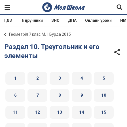
ГДЗ
Підручники
ЗНО
ДПА
Онлайн уроки
НМ
Геометрія 7 клас М. І. Бурда 2015
Раздел 10. Треугольник и его
элементы
1
2
3
4
5
6
7
8
9
10
11
12
13
14
15