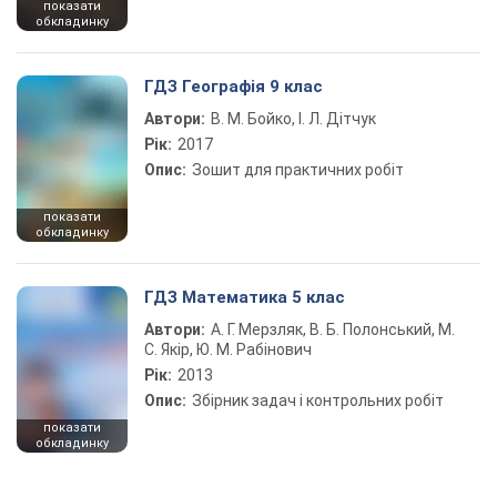
показати
обкладинку
ГДЗ Географія 9 клас
Автори:
В. М. Бойко, І. Л. Дітчук
Рік:
2017
Опис:
Зошит для практичних робіт
показати
обкладинку
ГДЗ Математика 5 клас
Автори:
А. Г. Мерзляк, В. Б. Полонський, М.
С. Якір, Ю. М. Рабінович
Рік:
2013
Опис:
Збірник задач і контрольних робіт
показати
обкладинку