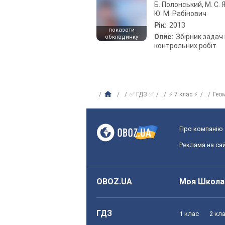
Б. Полонський, М. С. Я
Ю. М. Рабінович
Рік:
2013
показати
Опис:
Збірник задач 
обкладинку
контрольних робіт
✅ ГДЗ ✅
⚡ 7 клас ⚡
Гео
Про компанію
Реклама на сай
OBOZ.UA
Моя Школа
ГДЗ
1 клас
2 кл