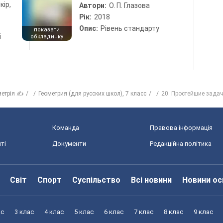
кір,
Автори:
О. П. Глазова
Рік:
2018
Опис:
Рівень стандарту
показати
і
обкладинку
метрія ✍
Геометрия (для русских школ), 7 класс
20. Простейшие задач
Команда
Правова інформація
ті
Документи
Редакційна політика
Світ
Спорт
Суспільство
Всі новини
Новини ос
ас
3 клас
4 клас
5 клас
6 клас
7 клас
8 клас
9 клас