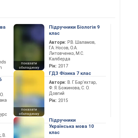
ова
Підручники Біологія 9
клас
Автори:
Р.В. Шаламов,
Г.А. Носов, О.А.
Литовченко, М.С.
Каліберда
ends
показати
Рік:
2017
n
обкладинку
ГДЗ Фізика 7 клас
6
Автори:
В. Г. Бар’яхтар,
Ф. Я. Божинова, С. О.
Довгий
 О.
лака
Рік:
2015
показати
курс
обкладинку
5
Підручники
Українська мова 10
клас
, В.