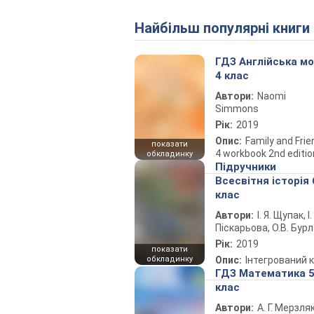
Найбільш популярні книги
ГДЗ Англійська м
4 клас
Автори:
Naomi
Simmons
Рік:
2019
Опис:
Family and Fri
показати
4 workbook 2nd editio
обкладинку
Підручники
Всесвітня історія 
клас
Автори:
І. Я. Щупак, І.
Піскарьова, О.В. Бур
Рік:
2019
показати
обкладинку
Опис:
Інтегрований 
ГДЗ Математика 
клас
Автори:
А. Г. Мерзляк