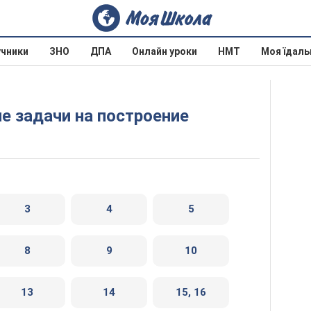
учники
ЗНО
ДПА
Онлайн уроки
НМТ
Моя їдаль
ие задачи на построение
3
4
5
8
9
10
13
14
15, 16