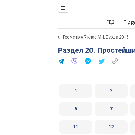
ГДЗ
Підр
Геометрія 7 клас М. І. Бурда 2015
Раздел 20. Простейш
1
2
6
7
11
12