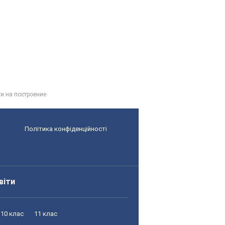
и на построение
Політика конфіденційності
віти
10 клас
11 клас