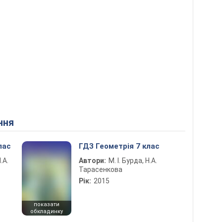
ння
лас
ГДЗ Геометрія 7 клас
.А.
Автори:
М. І. Бурда, Н.А.
Тарасенкова
Рік:
2015
показати
обкладинку