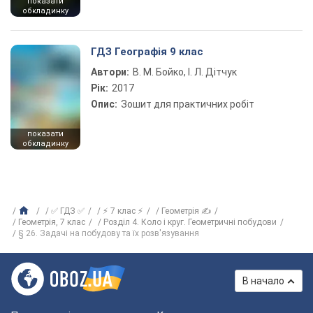
показати
обкладинку
ГДЗ Географія 9 клас
Автори:
В. М. Бойко, І. Л. Дітчук
Рік:
2017
Опис:
Зошит для практичних робіт
показати
обкладинку
✅ ГДЗ ✅
⚡ 7 клас ⚡
Геометрія ✍
Геометрія, 7 клас
Розділ 4. Коло і круг. Геометричні побудови
§ 26. Задачі на побудову та їх розв'язування
В начало