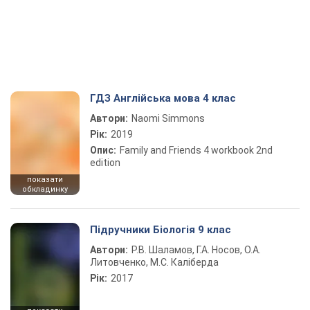
ГДЗ Англійська мова 4 клас
Автори:
Naomi Simmons
Рік:
2019
Опис:
Family and Friends 4 workbook 2nd
edition
показати
обкладинку
Підручники Біологія 9 клас
Автори:
Р.В. Шаламов, Г.А. Носов, О.А.
Литовченко, М.С. Каліберда
Рік:
2017