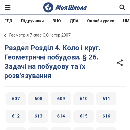
ГДЗ
Підручники
ЗНО
ДПА
Онлайн уроки
НМ
Геометрія 7 клас О.С. Істер 2007
Раздел Розділ 4. Коло і круг.
Геометричні побудови. § 26.
Задачі на побудову та їх
розв'язування
607
608
609
610
611
612
613
614
615
616