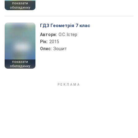
показати
обкладинку
ГДЗ Геометрія 7 клас
Автори:
О.С. Істер
Рік:
2015
Опис:
Зошит
показати
обкладинку