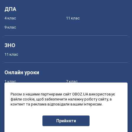
ДПА
4 клас
11 клас
9 клас
ЗНО
11 клас
Онлайн уроки
1 клас
7 клас
2 клас
8 клас
Разом з нашими партнерами сайт OBOZ.UA використовує
файли cookie, щоб забезпечити належну роботу сайту, а
3 клас
9 клас
контент та реклама відповідали вашим інтересам.
4 клас
10 клас
5 клас
11 клас
Прийняти
6 клас