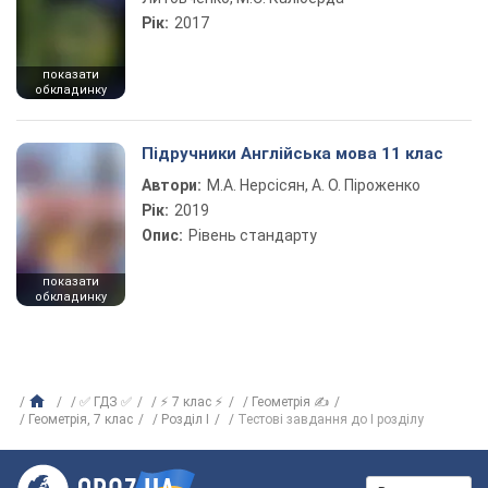
Рік:
2017
показати
обкладинку
Підручники Англійська мова 11 клас
Автори:
М.А. Нерсісян, А. О. Піроженко
Рік:
2019
Опис:
Рівень стандарту
показати
обкладинку
✅ ГДЗ ✅
⚡ 7 клас ⚡
Геометрія ✍
Геометрія, 7 клас
Розділ І
Тестові завдання до І розділу