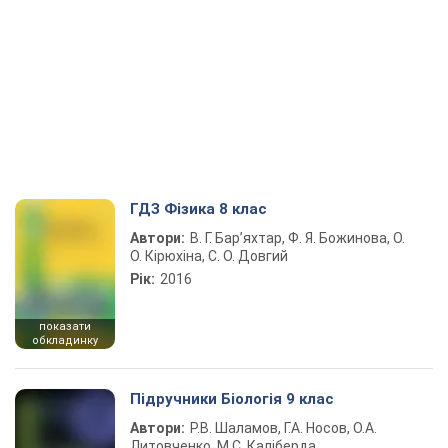
ГДЗ Фізика 8 клас
Автори:
В. Г. Бар’яхтар, Ф. Я. Божинова, О.
О. Кірюхіна, С. О. Довгий
Рік:
2016
показати
обкладинку
Підручники Біологія 9 клас
Автори:
Р.В. Шаламов, Г.А. Носов, О.А.
Литовченко, М.С. Каліберда