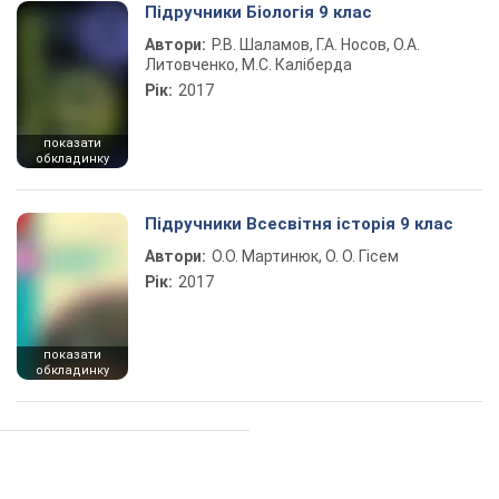
Підручники Біологія 9 клас
Автори:
Р.В. Шаламов, Г.А. Носов, О.А.
Литовченко, М.С. Каліберда
Рік:
2017
показати
обкладинку
Підручники Всесвітня історія 9 клас
Автори:
О.О. Мартинюк, О. О. Гісем
Рік:
2017
показати
обкладинку