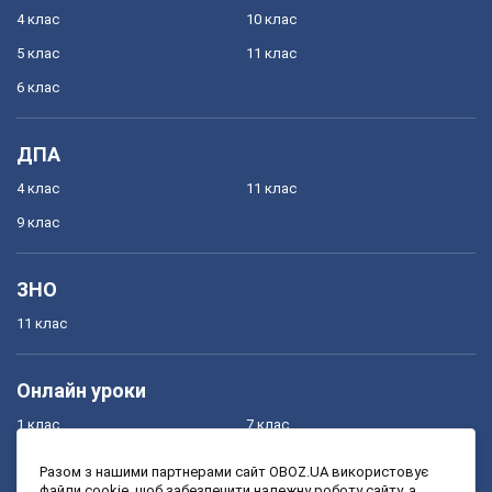
4 клас
10 клас
5 клас
11 клас
6 клас
ДПА
4 клас
11 клас
9 клас
ЗНО
11 клас
Онлайн уроки
1 клас
7 клас
2 клас
8 клас
Разом з нашими партнерами сайт OBOZ.UA використовує
файли cookie, щоб забезпечити належну роботу сайту, а