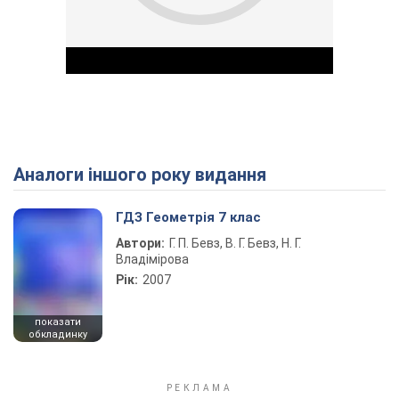
Аналоги іншого року видання
Play Video
ГДЗ Геометрія 7 клас
Автори:
Г. П. Бевз, В. Г. Бевз, Н. Г.
Владімірова
Рік:
2007
показати
обкладинку