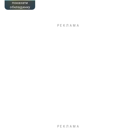
показати
обкладинку