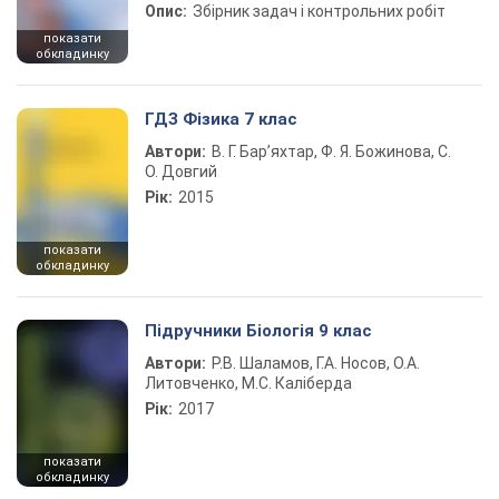
Опис:
Збірник задач і контрольних робіт
показати
обкладинку
ГДЗ Фізика 7 клас
Автори:
В. Г. Бар’яхтар, Ф. Я. Божинова, С.
О. Довгий
Рік:
2015
показати
обкладинку
Підручники Біологія 9 клас
Автори:
Р.В. Шаламов, Г.А. Носов, О.А.
Литовченко, М.С. Каліберда
Рік:
2017
показати
обкладинку