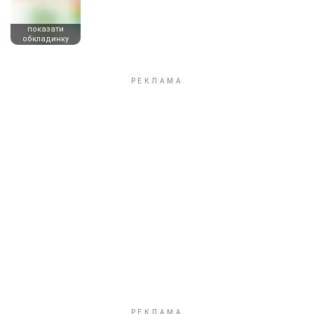
показати
обкладинку