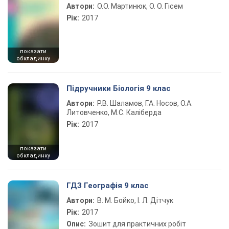
Автори:
О.О. Мартинюк, О. О. Гісем
Рік:
2017
показати
обкладинку
Підручники Біологія 9 клас
Автори:
Р.В. Шаламов, Г.А. Носов, О.А.
Литовченко, М.С. Каліберда
Рік:
2017
показати
обкладинку
ГДЗ Географія 9 клас
Автори:
В. М. Бойко, І. Л. Дітчук
Рік:
2017
Опис:
Зошит для практичних робіт