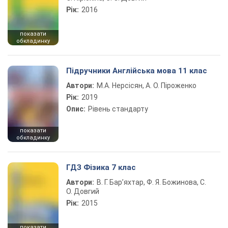
Рік:
2016
показати
обкладинку
Підручники Англійська мова 11 клас
Автори:
М.А. Нерсісян, А. О. Піроженко
Рік:
2019
Опис:
Рівень стандарту
показати
обкладинку
ГДЗ Фізика 7 клас
Автори:
В. Г. Бар’яхтар, Ф. Я. Божинова, С.
О. Довгий
Рік:
2015
показати