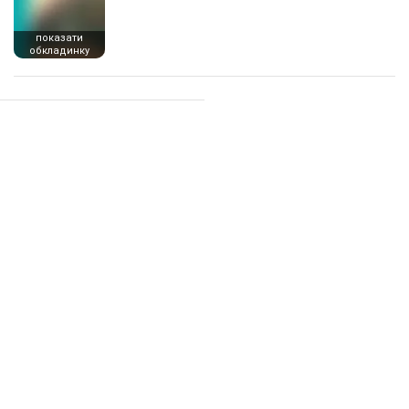
показати
обкладинку