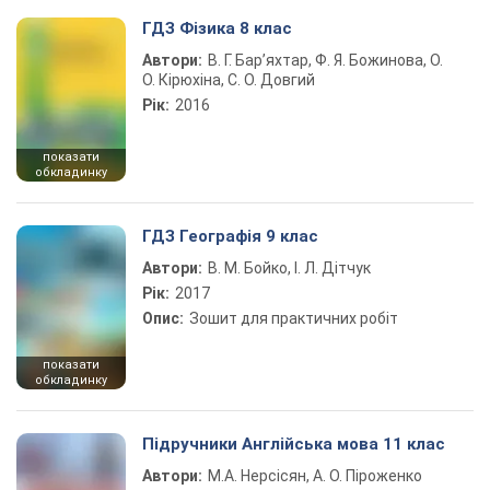
ГДЗ Фізика 8 клас
Автори:
В. Г. Бар’яхтар, Ф. Я. Божинова, О.
О. Кірюхіна, С. О. Довгий
Рік:
2016
показати
обкладинку
ГДЗ Географія 9 клас
Автори:
В. М. Бойко, І. Л. Дітчук
Рік:
2017
Опис:
Зошит для практичних робіт
показати
обкладинку
Підручники Англійська мова 11 клас
Автори:
М.А. Нерсісян, А. О. Піроженко