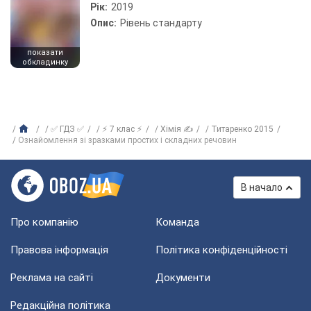
Рік:
2019
Опис:
Рівень стандарту
показати
обкладинку
✅ ГДЗ ✅
⚡ 7 клас ⚡
Хімія ✍
Титаренко 2015
Ознайомлення зі зразками простих і складних речовин
В начало
Про компанію
Команда
Правова інформація
Політика конфіденційності
Реклама на сайті
Документи
Редакційна політика