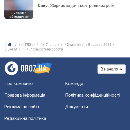
Опис:
Збірник задач і контрольних робіт
показати
обкладинку
✅ ГДЗ ✅
⚡ 7 клас ⚡
Хімія ✍
Варавва 2011
ВАРІАНТ 1
Самостійні роботи
В начало
Про компанію
Команда
Правова інформація
Політика конфіденційності
Реклама на сайті
Документи
Редакційна політика