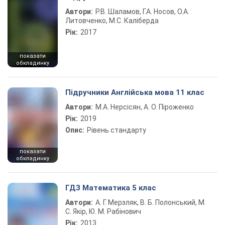
Автори:
Р.В. Шаламов, Г.А. Носов, О.А.
Литовченко, М.С. Каліберда
Рік:
2017
показати
обкладинку
Підручники Англійська мова 11 клас
Автори:
М.А. Нерсісян, А. О. Піроженко
Рік:
2019
Опис:
Рівень стандарту
показати
обкладинку
ГДЗ Математика 5 клас
Автори:
А. Г. Мерзляк, В. Б. Полонський, М.
С. Якір, Ю. М. Рабінович
Рік:
2013