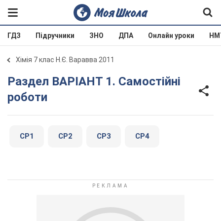
ГДЗ
Підручники
ЗНО
ДПА
Онлайн уроки
НМ
Хімія 7 клас Н.Є. Варавва 2011
Раздел ВАРІАНТ 1. Самостійні
роботи
СР1
СР2
СР3
СР4