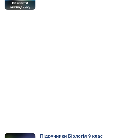
показати
обкладинку
Підручники Біологія 9 клас