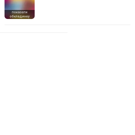
показати
обкладинку