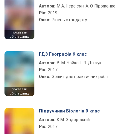
Автори:
М.А. Нерсісян, А. О. Піроженко
Рік:
2019
Опис:
Рівень стандарту
показати
обкладинку
ГДЗ Географія 9 клас
Автори:
В. М. Бойко, І. Л. Дітчук
Рік:
2017
Опис:
Зошит для практичних робіт
показати
обкладинку
Підручники Біологія 9 клас
Автори:
К.М. Задорожній
Рік:
2017