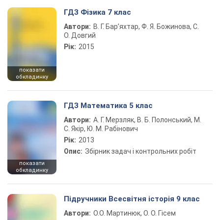
ГДЗ Фізика 7 клас
Автори:
В. Г. Бар’яхтар, Ф. Я. Божинова, С.
О. Довгий
Рік:
2015
показати
обкладинку
ГДЗ Математика 5 клас
Автори:
А. Г. Мерзляк, В. Б. Полонський, М.
С. Якір, Ю. М. Рабінович
Рік:
2013
Опис:
Збірник задач і контрольних робіт
показати
обкладинку
Підручники Всесвітня історія 9 клас
Автори:
О.О. Мартинюк, О. О. Гісем