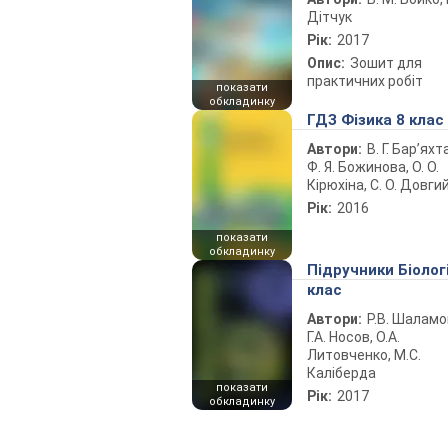
Дітчук
Рік:
2017
Опис:
Зошит для
практичних робіт
показати
обкладинку
ГДЗ Фізика 8 клас
Автори:
В. Г. Бар’яхт
Ф. Я. Божинова, О. О.
Кірюхіна, С. О. Довги
Рік:
2016
показати
обкладинку
Підручники Біолог
клас
Автори:
Р.В. Шаламо
Г.А. Носов, О.А.
Литовченко, М.С.
Каліберда
показати
Рік:
2017
обкладинку