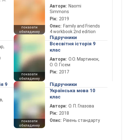
Автори:
Naomi
Simmons
Рік:
2019
Опис:
Family and Friends
показати
4 workbook 2nd edition
обкладинку
Підручники
Всесвітня історія 9
ар,
клас
й
Автори:
О.О. Мартинюк,
О. О. Гісем
Рік:
2017
показати
обкладинку
ія 9
Підручники
Українська мова 10
клас
в,
Автори:
О. П. Глазова
Рік:
2018
Опис:
Рівень стандарту
показати
обкладинку