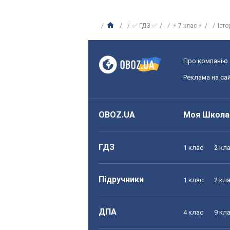
✅ ГДЗ ✅
⚡ 7 клас ⚡
Істо
Про компанію
Реклама на сай
OBOZ.UA
Моя Школа
ГДЗ
1 клас
2 кл
Підручники
1 клас
2 кл
ДПА
4 клас
9 кл