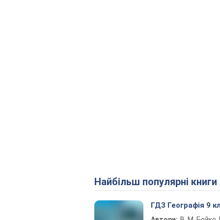
Найбільш популярні книги
ГДЗ Географія 9 к
Автори:
В. М. Бойко, І