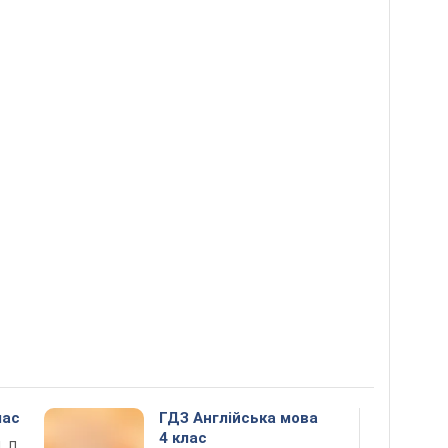
лас
ГДЗ Англійська мова
4 клас
. Л.