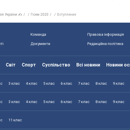
рія України ✍
Гісем 2020
Вступление
Команда
Правова інформація
ті
Документи
Редакційна політика
Світ
Спорт
Суспільство
Всі новини
Новини ос
ас
3 клас
4 клас
5 клас
6 клас
7 клас
8 клас
9 клас
ас
3 клас
4 клас
5 клас
6 клас
7 клас
8 клас
9 клас
ас
11 клас