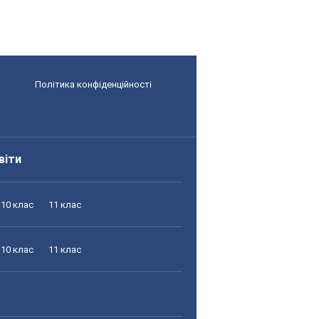
Політика конфіденційності
віти
10 клас
11 клас
10 клас
11 клас