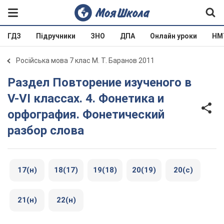
ГДЗ
Підручники
ЗНО
ДПА
Онлайн уроки
НМ
Російська мова 7 клас М. Т. Баранов 2011
Раздел Повторение изученого в
V-VI классах. 4. Фонетика и
орфография. Фонетический
разбор слова
17(н)
18(17)
19(18)
20(19)
20(с)
21(н)
22(н)