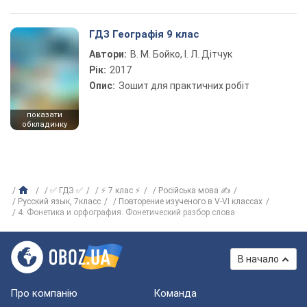
ГДЗ Географія 9 клас
Автори:
В. М. Бойко, І. Л. Дітчук
Рік:
2017
Опис:
Зошит для практичних робіт
показати
обкладинку
✅ ГДЗ ✅
⚡ 7 клас ⚡
Російська мова ✍
Русский язык, 7класс
Повторение изученого в V-VI классах
4. Фонетика и орфография. Фонетический разбор слова
В начало
Про компанію
Команда