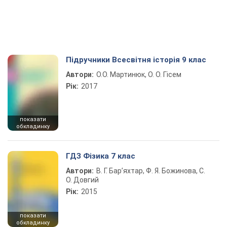
Підручники Всесвітня історія 9 клас
Автори:
О.О. Мартинюк, О. О. Гісем
Рік:
2017
показати
обкладинку
ГДЗ Фізика 7 клас
Автори:
В. Г. Бар’яхтар, Ф. Я. Божинова, С.
О. Довгий
Рік:
2015
показати
обкладинку