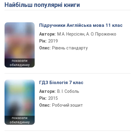
Найбільш популярні книги
Play Video
Підручники Англійська мова 11 клас
Автори:
М.А. Нерсісян, А. О. Піроженко
Рік:
2019
Опис:
Рівень стандарту
показати
обкладинку
ГДЗ Біологія 7 клас
Автори:
В. І. Соболь
Рік:
2015
Опис:
Робочий зошит
показати
обкладинку