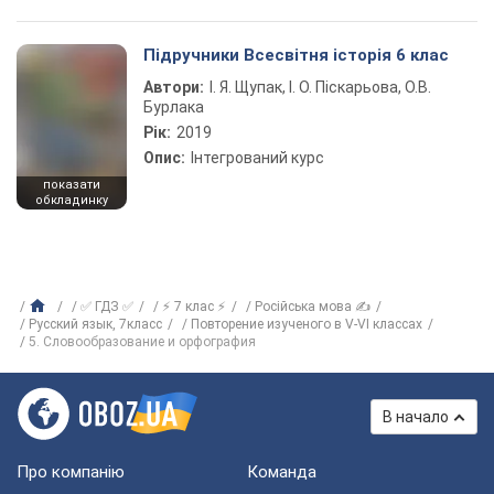
Підручники Всесвітня історія 6 клас
Автори:
І. Я. Щупак, І. О. Піскарьова, О.В.
Бурлака
Рік:
2019
Опис:
Інтегрований курс
показати
обкладинку
✅ ГДЗ ✅
⚡ 7 клас ⚡
Російська мова ✍
Русский язык, 7класс
Повторение изученого в V-VI классах
5. Словообразование и орфография
В начало
Про компанію
Команда