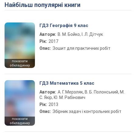
Найбільш популярні книги
Play Video
ГДЗ Географія 9 клас
Автори:
В. М. Бойко, І. Л. Дітчук
Рік:
2017
Опис:
Зошит для практичних робіт
показати
обкладинку
ГДЗ Математика 5 клас
Автори:
А. Г. Мерзляк, В. Б. Полонський, М.
С. Якір, Ю. М. Рабінович
Рік:
2013
Опис:
Збірник задач і контрольних робіт
показати
обкладинку