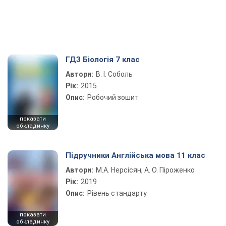
ГДЗ Біологія 7 клас
Автори:
В. І. Соболь
Рік:
2015
Опис:
Робочий зошит
показати
обкладинку
Підручники Англійська мова 11 клас
Автори:
М.А. Нерсісян, А. О. Піроженко
Рік:
2019
Опис:
Рівень стандарту
показати
обкладинку