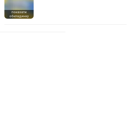
показати
обкладинку