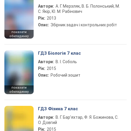
Автори:
А. Г. Мерзляк, В. Б. Полонський, М.
С. Якір, Ю. М. Рабінович
Рік:
2013
Опис:
Збірник задач і контрольних робіт
показати
обкладинку
ГДЗ Біологія 7 клас
Автори:
В. І. Соболь
Рік:
2015
Опис:
Робочий зошит
показати
обкладинку
ГДЗ Фізика 7 клас
Автори:
В. Г. Бар’яхтар, Ф. Я. Божинова, С.
О. Довгий
Рік:
2015