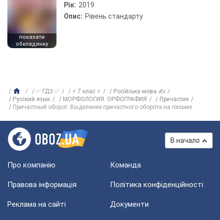
Рік:
2019
Опис:
Рівень стандарту
показати
обкладинку
✅ ГДЗ ✅
⚡ 7 клас ⚡
Російська мова ✍
Русский язык
МОРФОЛОГИЯ. ОРФОГРАФИЯ
Причастие
Причастный оборот. Выделение причастного оборота на письме
В начало
Про компанію
Команда
Правова інформація
Політика конфіденційності
Реклама на сайті
Документи