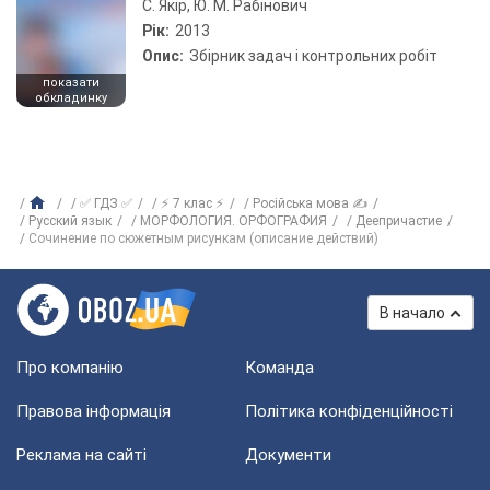
С. Якір, Ю. М. Рабінович
Рік:
2013
Опис:
Збірник задач і контрольних робіт
показати
обкладинку
✅ ГДЗ ✅
⚡ 7 клас ⚡
Російська мова ✍
Русский язык
МОРФОЛОГИЯ. ОРФОГРАФИЯ
Деепричастие
Сочинение по сюжетным рисункам (описание действий)
В начало
Про компанію
Команда
Правова інформація
Політика конфіденційності
Реклама на сайті
Документи