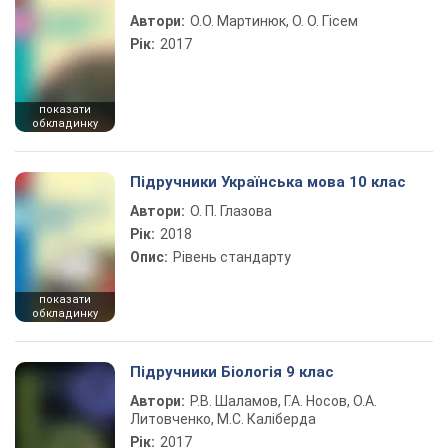
Автори:
О.О. Мартинюк, О. О. Гісем
Рік:
2017
показати
обкладинку
Підручники Українська мова 10 клас
Автори:
О. П. Глазова
Рік:
2018
Опис:
Рівень стандарту
показати
обкладинку
Підручники Біологія 9 клас
Автори:
Р.В. Шаламов, Г.А. Носов, О.А.
Литовченко, М.С. Каліберда
Рік:
2017