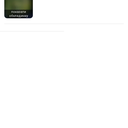
показати
обкладинку