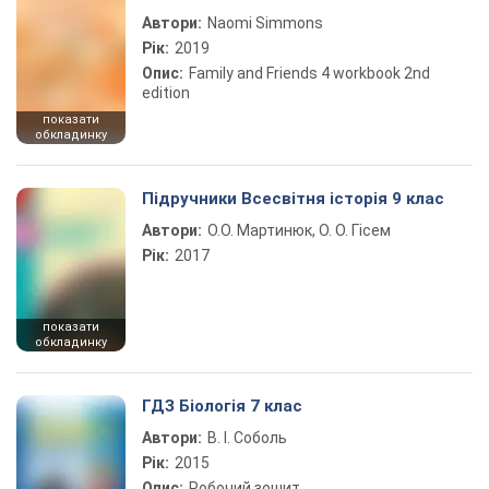
Автори:
Naomi Simmons
Рік:
2019
Опис:
Family and Friends 4 workbook 2nd
edition
показати
обкладинку
Підручники Всесвітня історія 9 клас
Автори:
О.О. Мартинюк, О. О. Гісем
Рік:
2017
показати
обкладинку
ГДЗ Біологія 7 клас
Автори:
В. І. Соболь
Рік:
2015
Опис:
Робочий зошит