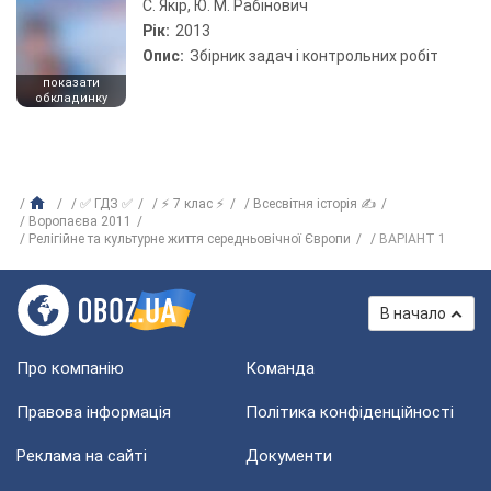
С. Якір, Ю. М. Рабінович
Рік:
2013
Опис:
Збірник задач і контрольних робіт
показати
обкладинку
✅ ГДЗ ✅
⚡ 7 клас ⚡
Всесвітня історія ✍
Воропаєва 2011
Релігійне та культурне життя середньовічної Європи
ВАРІАНТ 1
В начало
Про компанію
Команда
Правова інформація
Політика конфіденційності
Реклама на сайті
Документи