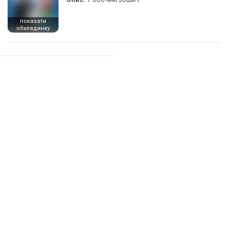
показати
обкладинку