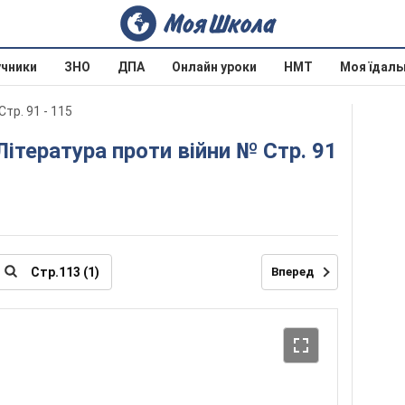
учники
ЗНО
ДПА
Онлайн уроки
НМТ
Моя їдаль
Стр. 91 - 115
Вперед