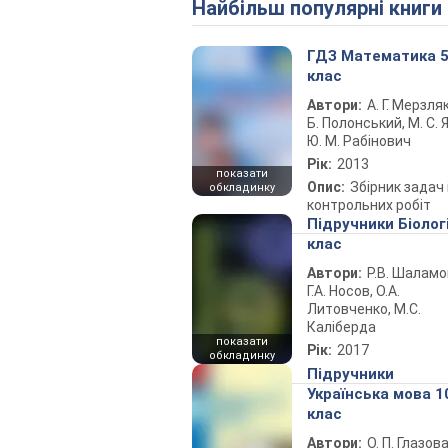
Найбільш популярні книги
ГДЗ Математика 
клас
Автори:
А. Г. Мерзляк
Б. Полонський, М. С. Я
Ю. М. Рабінович
Рік:
2013
показати
Опис:
Збірник задач 
обкладинку
контрольних робіт
Підручники Біолог
клас
Автори:
Р.В. Шаламо
Г.А. Носов, О.А.
Литовченко, М.С.
Каліберда
показати
Рік:
2017
обкладинку
Підручники
Українська мова 1
клас
Автори:
О. П. Глазов