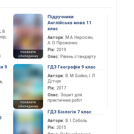
5
Підручники
Англійська мова 11
клас
, В.
кір,
Автори:
М.А. Нерсісян,
А. О. Піроженко
Рік:
2019
показати
і
обкладинку
Опис:
Рівень стандарту
ія 9
ГДЗ Географія 9 клас
Автори:
В. М. Бойко, І. Л.
Дітчук
в,
Рік:
2017
Опис:
Зошит для
практичних робіт
показати
обкладинку
ГДЗ Біологія 7 клас
0
Автори:
В. І. Соболь
Рік:
2015
а