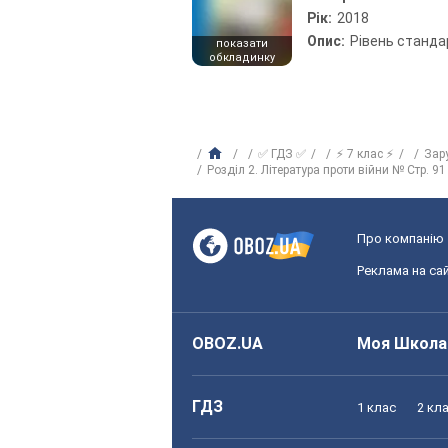
Рік:
2018
Опис:
Рівень станда
показати
обкладинку
✅ ГДЗ ✅
⚡ 7 клас ⚡
Зар
Розділ 2. Література проти війни № Стр. 91 
Про компанію
Реклама на сай
OBOZ.UA
Моя Школа
ГДЗ
1 клас
2 кл