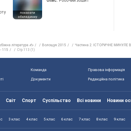
Опис:
Робочий зошит
рту
показати
обкладинку
убіжна література ✍
Волощук 2015
Частина 2. ІСТОРИЧНЕ МИНУЛЕ В 
- 115
Стр.113 (1)
Команда
Правова інформація
ті
Документи
Редакційна політика
Світ
Спорт
Суспільство
Всі новини
Новини ос
ас
3 клас
4 клас
5 клас
6 клас
7 клас
8 клас
9 клас