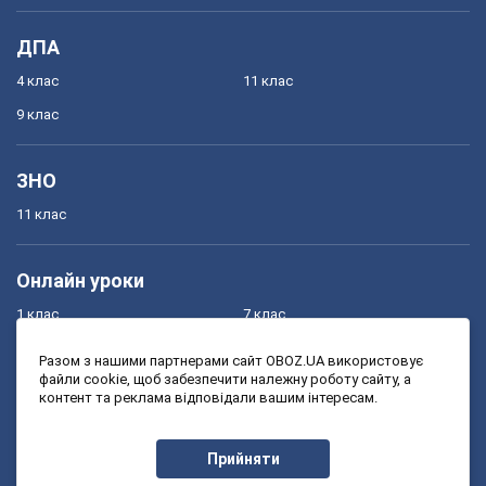
ДПА
4 клас
11 клас
9 клас
ЗНО
11 клас
Онлайн уроки
1 клас
7 клас
2 клас
8 клас
Разом з нашими партнерами сайт OBOZ.UA використовує
файли cookie, щоб забезпечити належну роботу сайту, а
3 клас
9 клас
контент та реклама відповідали вашим інтересам.
4 клас
10 клас
5 клас
11 клас
Прийняти
6 клас