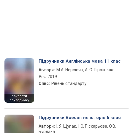
Підручники Англійська мова 11 клас
Автори:
М.А. Нерсісян, А. О. Піроженко
Рік:
2019
Опис:
Рівень стандарту
показати
обкладинку
Підручники Всесвітня історія 6 клас
Автори:
І. Я. Щупак, І. О. Піскарьова, О.В.
Бурлака