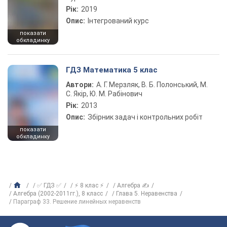
Рік:
2019
Опис:
Інтегрований курс
показати
обкладинку
ГДЗ Математика 5 клас
Автори:
А. Г. Мерзляк, В. Б. Полонський, М.
С. Якір, Ю. М. Рабінович
Рік:
2013
Опис:
Збірник задач і контрольних робіт
показати
обкладинку
✅ ГДЗ ✅
⚡ 8 клас ⚡
Алгебра ✍
Алгебра (2002-2011гг.), 8 класс
Глава 5. Неравенства
Параграф 33. Решение линейных неравенств