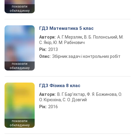
показати
обкладинку
ГДЗ Математика 5 клас
Автори:
А. Г. Мерзляк, В. Б. Полонський, М.
С. Якір, Ю. М. Рабінович
Рік:
2013
Опис:
Збірник задач і контрольних робіт
показати
обкладинку
ГДЗ Фізика 8 клас
Автори:
В. Г. Бар’яхтар, Ф. Я. Божинова, О.
О. Кірюхіна, С. О. Довгий
Рік:
2016
показати
обкладинку