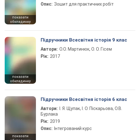
Опис:
Зошит для практичних робіт
показати
обкладинку
Підручники Всесвітня історія 9 клас
Автори:
О.О. Мартинюк, О. О. Гісем
Рік:
2017
показати
обкладинку
Підручники Всесвітня історія 6 клас
Автори:
І. Я. Щупак, І. О. Піскарьова, О.В.
Бурлака
Рік:
2019
Опис:
Інтегрований курс
показати