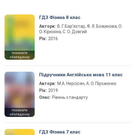
ГДЗ Фізика 8 клас
Автори:
В. Г. Бар’яхтар, Ф. Я. Божинова, О.
О. Кірюхіна, С. О. Довгий
Рік:
2016
показати
обкладинку
Підручники Англійська мова 11 клас
Автори:
М.А. Нерсісян, А. О. Піроженко
Рік:
2019
Опис:
Рівень стандарту
показати
обкладинку
ГДЗ Фізика 7 клас