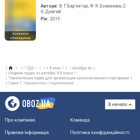
Автори:
В. Г. Бар’яхтар, Ф. Я. Божинова, С.
О. Довгий
Рік:
2015
показати
обкладинку
✅ ГДЗ ✅
⚡ 8 клас ⚡
Алгебра ✍
Сборник задач по алгебре, 8-9 класс
Тематические серии для организации заключительного повторения
Серия 7. Неравенства с параметрами
В начало
Про компанію
Команда
Правова інформація
Політика конфіденційності