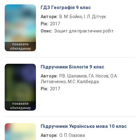
ГДЗ Географія 9 клас
Автори:
В. М. Бойко, І. Л. Дітчук
Рік:
2017
Опис:
Зошит для практичних робіт
показати
обкладинку
Підручники Біологія 9 клас
Автори:
Р.В. Шаламов, Г.А. Носов, О.А.
Литовченко, М.С. Каліберда
Рік:
2017
показати
обкладинку
Підручники Українська мова 10 клас
Автори:
О. П. Глазова