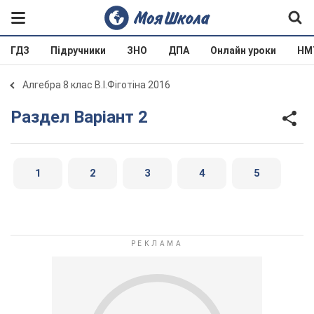
ГДЗ
Підручники
ЗНО
ДПА
Онлайн уроки
НМ
Алгебра 8 клас В.І.Фіготіна 2016
Раздел Варіант 2
1
2
3
4
5