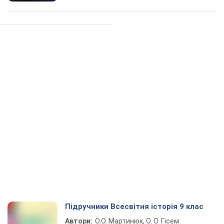
Підручники Всесвітня історія 9 клас
Автори:
О.О. Мартинюк, О. О. Гісем