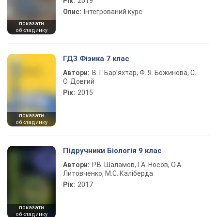
Рік:
2019
Опис:
Інтегрований курс
показати
обкладинку
ГДЗ Фізика 7 клас
Автори:
В. Г. Бар’яхтар, Ф. Я. Божинова, С.
О. Довгий
Рік:
2015
показати
обкладинку
Підручники Біологія 9 клас
Автори:
Р.В. Шаламов, Г.А. Носов, О.А.
Литовченко, М.С. Каліберда
Рік:
2017
показати
обкладинку