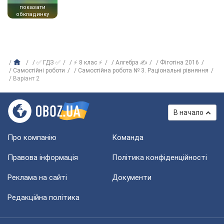
показати
обкладинку
✅ ГДЗ ✅
⚡ 8 клас ⚡
Алгебра ✍
Фіготіна 2016
Самостійні роботи
Самостійна робота № 3. Раціональні рівняння
Варіант 2
В начало
Про компанію
Команда
Правова інформація
Політика конфіденційності
Реклама на сайті
Документи
Редакційна політика