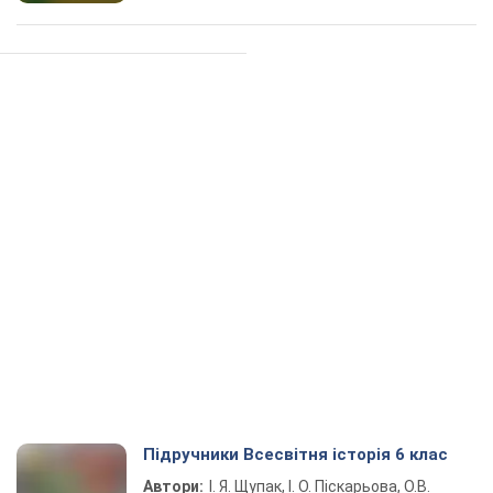
Підручники Всесвітня історія 6 клас
Автори:
І. Я. Щупак, І. О. Піскарьова, О.В.