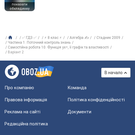
показати
обкладинку
✅ ГДЗ ✅
⚡ 8 клас ⚡
Алгебра ✍
Стадник 2009
Частина 1. Поточний контроль знань
Самостійна робота 10. Функція yx=, її графік та властивості
Варіант 2
В начало
Про компанію
Команда
Правова інформація
Політика конфіденційності
Реклама на сайті
Документи
Редакційна політика