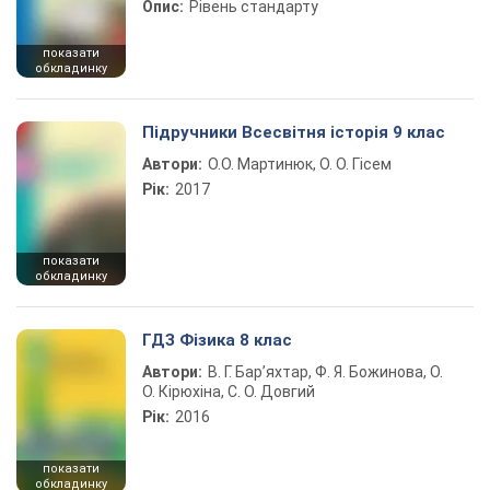
Опис:
Рівень стандарту
показати
обкладинку
Підручники Всесвітня історія 9 клас
Автори:
О.О. Мартинюк, О. О. Гісем
Рік:
2017
показати
обкладинку
ГДЗ Фізика 8 клас
Автори:
В. Г. Бар’яхтар, Ф. Я. Божинова, О.
О. Кірюхіна, С. О. Довгий
Рік:
2016
показати
обкладинку