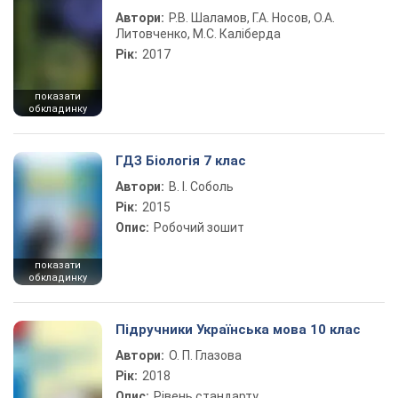
Автори:
Р.В. Шаламов, Г.А. Носов, О.А.
Литовченко, М.С. Каліберда
Рік:
2017
показати
обкладинку
ГДЗ Біологія 7 клас
Автори:
В. І. Соболь
Рік:
2015
Опис:
Робочий зошит
показати
обкладинку
Підручники Українська мова 10 клас
Автори:
О. П. Глазова
Рік:
2018
Опис:
Рівень стандарту