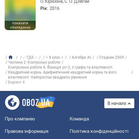
О. Кірюхіна, С. О. Довгий
Рік:
2016
показати
обкладинку
✅ ГДЗ ✅
⚡ 8 клас ⚡
Алгебра ✍
Стадник 2009
Частина 2. Контрольні роботи
Контрольна робота 4. Функція yx=2, її графік та властивості.
Квадратний корінь. Арифметичний квадратний корінь та його
властивості. Найпростіші квадратні рівняння
Варіант 4
В начало
Про компанію
Команда
Правова інформація
Політика конфіденційності