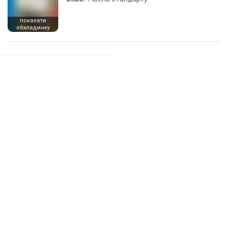
показати
обкладинку