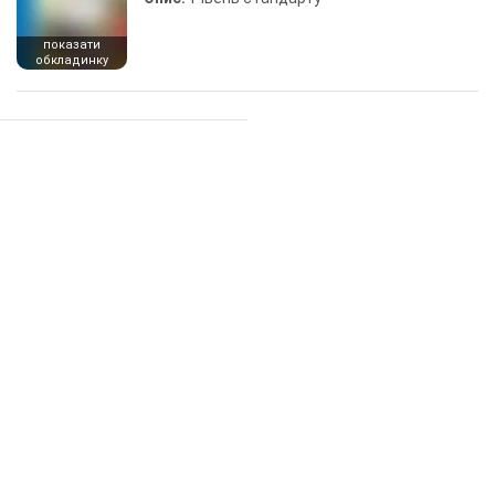
показати
обкладинку