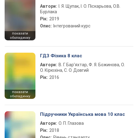
Автори:
І. Я. Щупак, І. О. Піскарьова, О.В.
Бурлака
Рік:
2019
Опис:
Інтегрований курс
показати
обкладинку
ГДЗ Фізика 8 клас
Автори:
В. Г. Бар’яхтар, Ф. Я. Божинова, О.
О. Кірюхіна, С. О. Довгий
Рік:
2016
показати
обкладинку
Підручники Українська мова 10 клас
Автори:
О. П. Глазова
Рік:
2018
Опис:
Рівень стандарту