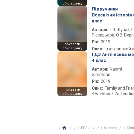
обкладинку
Підручники
Всесвітня історія 
клас
Автори:
І. Я. Щупак, І.
Піскарьова, О.В. Бур
Рік:
2019
показати
обкладинку
Опис:
Інтегрований 
ГДЗ Англійська м
4 клас
Автори:
Naomi
Simmons
Рік:
2019
Опис:
Family and Fri
показати
4 workbook 2nd editio
обкладинку
✅ ГДЗ ✅
⚡ 8 клас ⚡
Біо