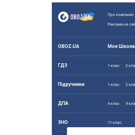
Про компанію
Реклама на сай
OBOZ.UA
Моя Школа
ГДЗ
1 клас
2 кл
Підручники
1 клас
2 кл
ДПА
4 клас
9 кл
ЗНО
11 клас