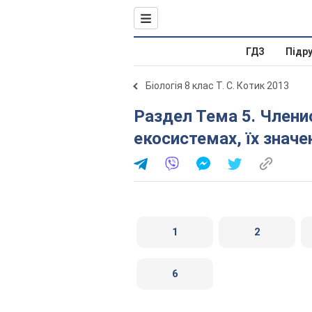
ГДЗ
Підр
Біологія 8 клас Т. С. Котик 2013
Раздел Тема 5. Членистоногі. Роль комах в
екосистемах, їх знач
1
2
6