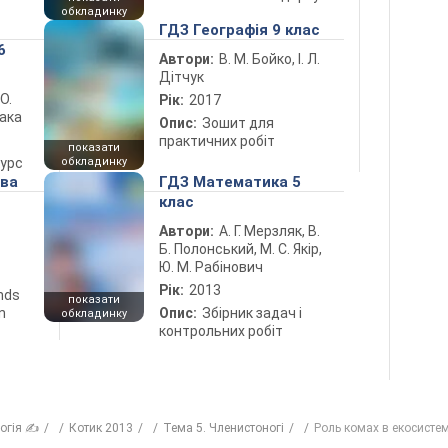
обкладинку
ГДЗ Географія 9 клас
6
Автори:
В. М. Бойко, І. Л.
Дітчук
 О.
Рік:
2017
лака
Опис:
Зошит для
практичних робіт
показати
курс
обкладинку
ова
ГДЗ Математика 5
клас
Автори:
А. Г. Мерзляк, В.
Б. Полонський, М. С. Якір,
Ю. М. Рабінович
Рік:
2013
ends
показати
n
Опис:
Збірник задач і
обкладинку
контрольних робіт
логія ✍
Котик 2013
Тема 5. Членистоногі
Роль комах в екосисте