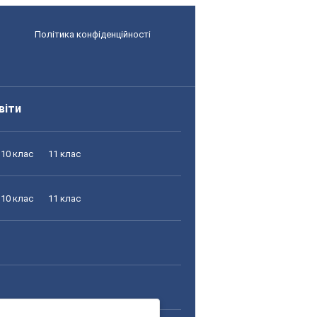
Політика конфіденційності
віти
10 клас
11 клас
10 клас
11 клас