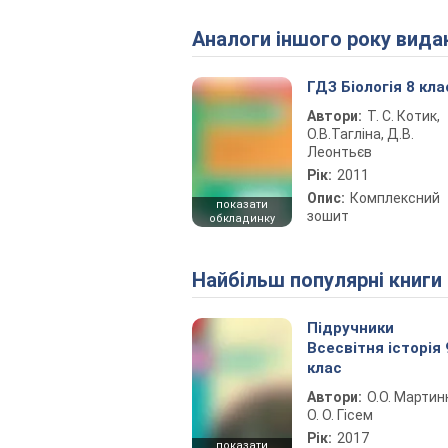
Аналоги іншого року вида
ГДЗ Біологія 8 кла
Автори:
Т. С. Котик,
О.В.Тагліна, Д.В.
Леонтьєв
Рік:
2011
Опис:
Комплексний
показати
зошит
обкладинку
Найбільш популярні книги
Підручники
Всесвітня історія 
клас
Автори:
О.О. Мартин
О. О. Гісем
Рік:
2017
показати