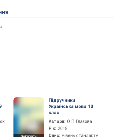
ння
с
Підручники
9
Українська мова 10
клас
юк,
Автори:
О. П. Глазова
Рік:
2018
Опис:
Рівень стандарту
показати