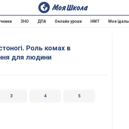
учники
ЗНО
ДПА
Онлайн уроки
НМТ
Моя їдаль
ення для людини
3
4
5