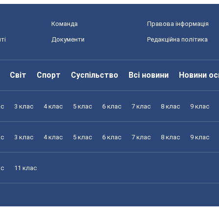
Команда
Правова інформація
ті
Документи
Редакційна політика
Світ
Спорт
Суспільство
Всі новини
Новини ос
ас
3 клас
4 клас
5 клас
6 клас
7 клас
8 клас
9 клас
ас
3 клас
4 клас
5 клас
6 клас
7 клас
8 клас
9 клас
ас
11 клас