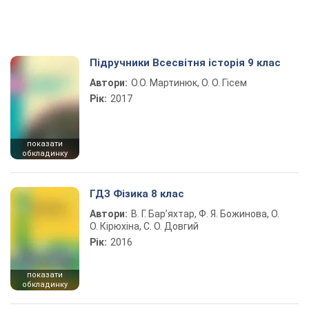
Підручники Всесвітня історія 9 клас
Автори:
О.О. Мартинюк, О. О. Гісем
Рік:
2017
показати
обкладинку
ГДЗ Фізика 8 клас
Автори:
В. Г. Бар’яхтар, Ф. Я. Божинова, О.
О. Кірюхіна, С. О. Довгий
Рік:
2016
показати
обкладинку