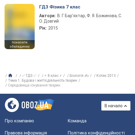
ГДЗ Фізика 7 клас
Автори:
В. Г. Бар’яхтар, Ф. Я. Божинова, С.
О. Довгий
Рік:
2015
показати
обкладинку
✅ ГДЗ ✅
⚡ 8 клас ⚡
Біологія ✍
Котик 2013
Тема 1. Будова і життєдіяльність тварин
Середовища існування тварин
В начало
Про компанію
Команда
Правова інформація
Політика конфіденційності