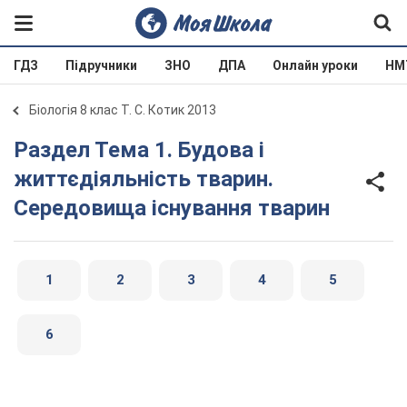
ГДЗ
Підручники
ЗНО
ДПА
Онлайн уроки
НМ
Біологія 8 клас Т. С. Котик 2013
Раздел Тема 1. Будова і
життєдіяльність тварин.
Середовища існування тварин
1
2
3
4
5
6