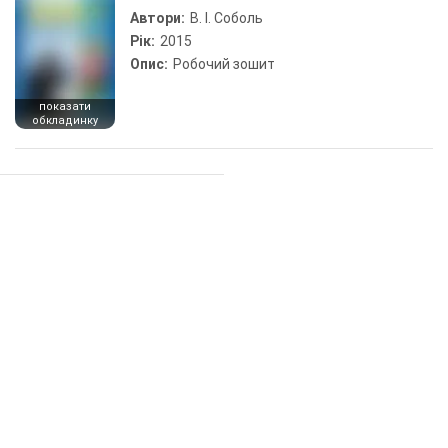
Автори:
В. І. Соболь
Рік:
2015
Опис:
Робочий зошит
показати
обкладинку