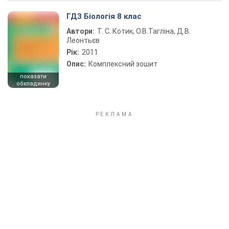
ГДЗ Біологія 8 клас
Автори:
Т. С. Котик, О.В.Тагліна, Д.В.
Леонтьєв
Рік:
2011
Опис:
Комплексний зошит
показати
обкладинку