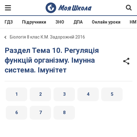
ГДЗ
Підручники
ЗНО
ДПА
Онлайн уроки
НМ
Біологія 8 клас К.М. Задорожній 2016
Раздел Тема 10. Регуляція
функцій організму. Імунна
система. Імунітет
1
2
3
4
5
6
7
8