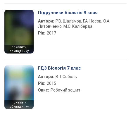
Підручники Біологія 9 клас
Автори:
Р.В. Шаламов, Г.А. Носов, О.А.
Литовченко, М.С. Каліберда
Рік:
2017
показати
обкладинку
ГДЗ Біологія 7 клас
Автори:
В. І. Соболь
Рік:
2015
Опис:
Робочий зошит
показати
обкладинку