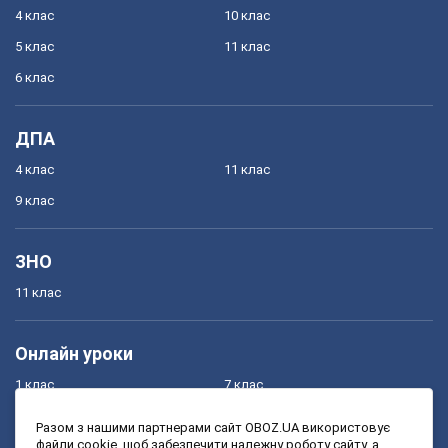
4 клас
10 клас
5 клас
11 клас
6 клас
ДПА
4 клас
11 клас
9 клас
ЗНО
11 клас
Онлайн уроки
1 клас
7 клас
2 клас
8 клас
Разом з нашими партнерами сайт OBOZ.UA використовує
файли cookie, щоб забезпечити належну роботу сайту, а
3 клас
9 клас