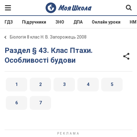
ГДЗ
Підручники
ЗНО
ДПА
Онлайн уроки
НМ
Біологія 8 клас Н. В. Запорожець 2008
Раздел § 43. Клас Птахи.
Особливості будови
1
2
3
4
5
6
7