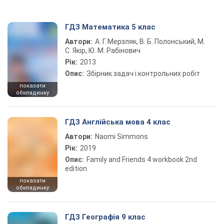
ГДЗ Математика 5 клас
Автори:
А. Г. Мерзляк, В. Б. Полонський, М.
С. Якір, Ю. М. Рабінович
Рік:
2013
Опис:
Збірник задач і контрольних робіт
показати
обкладинку
ГДЗ Англійська мова 4 клас
Автори:
Naomi Simmons
Рік:
2019
Опис:
Family and Friends 4 workbook 2nd
edition
показати
обкладинку
ГДЗ Географія 9 клас