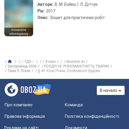
Автори:
В. М. Бойко, І. Л. Дітчук
Рік:
2017
Опис:
Зошит для практичних робіт
показати
обкладинку
✅ ГДЗ ✅
⚡ 8 клас ⚡
Біологія ✍
Запорожець 2008
РОЗДІЛ VII. РІЗНОМАНІТНІСТЬ ТВАРИН
Тема 9. Птахи
§ 43. Клас Птахи. Особливості будови
В начало
Про компанію
Команда
Правова інформація
Політика конфіденційності
Реклама на сайті
Документи