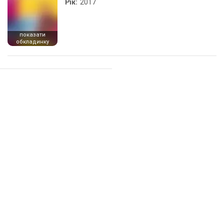
Рік:
2017
показати
обкладинку