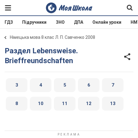
ГДЗ
Підручники
ЗНО
ДПА
Онлайн уроки
НМ
Німецька мова 8 клас Л. П. Савченко 2008
Раздел Lebensweise.
Brieffreundschaften
3
4
5
6
7
8
10
11
12
13