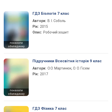
ГДЗ Біологія 7 клас
Автори:
В. І. Соболь
Рік:
2015
Опис:
Робочий зошит
показати
обкладинку
Підручники Всесвітня історія 9 клас
Автори:
О.О. Мартинюк, О. О. Гісем
Рік:
2017
показати
обкладинку
ГДЗ Фізика 7 клас