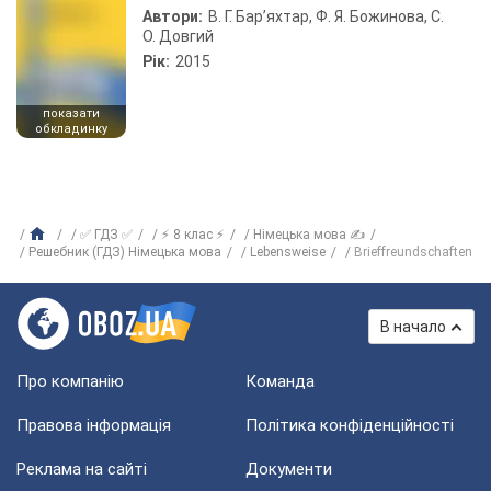
Автори:
В. Г. Бар’яхтар, Ф. Я. Божинова, С.
О. Довгий
Рік:
2015
показати
обкладинку
✅ ГДЗ ✅
⚡ 8 клас ⚡
Німецька мова ✍
Решебник (ГДЗ) Німецька мова
Lebensweise
Brieffreundschaften
В начало
Про компанію
Команда
Правова інформація
Політика конфіденційності
Реклама на сайті
Документи