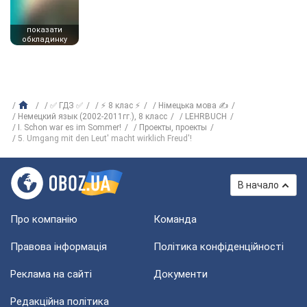
показати
обкладинку
✅ ГДЗ ✅
⚡ 8 клас ⚡
Німецька мова ✍
Немецкий язык (2002-2011гг.), 8 класс
LEHRBUCH
I. Schon war es im Sommer!
Проекты, проекты
5. Umgang mit den Leut' macht wirklich Freud'!
В начало
Про компанію
Команда
Правова інформація
Політика конфіденційності
Реклама на сайті
Документи
Редакційна політика