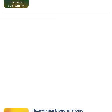
показати
обкладинку
Підручники Біологія 9 клас