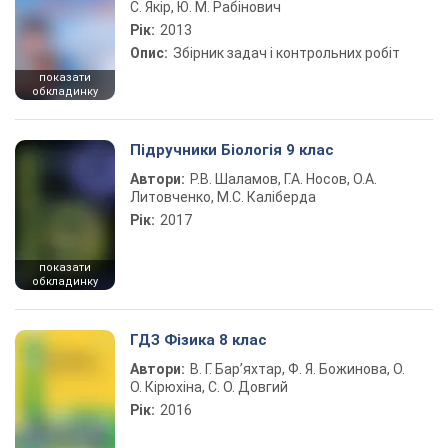
С. Якір, Ю. М. Рабінович
Рік:
2013
Опис:
Збірник задач і контрольних робіт
показати
обкладинку
Підручники Біологія 9 клас
Автори:
Р.В. Шаламов, Г.А. Носов, О.А.
Литовченко, М.С. Каліберда
Рік:
2017
показати
обкладинку
ГДЗ Фізика 8 клас
Автори:
В. Г. Бар’яхтар, Ф. Я. Божинова, О.
О. Кірюхіна, С. О. Довгий
Рік:
2016