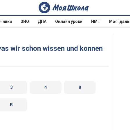
учники
ЗНО
ДПА
Онлайн уроки
НМТ
Моя їдаль
 was wir schon wissen und konnen
3
4
8
B