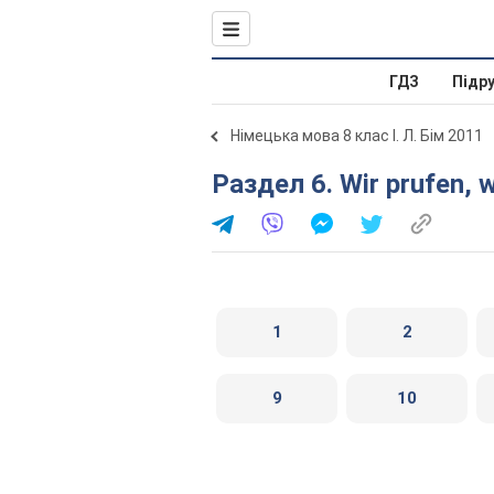
ГДЗ
Підр
Німецька мова 8 клас І. Л. Бім 2011
Раздел 6. Wir prufen,
1
2
9
10