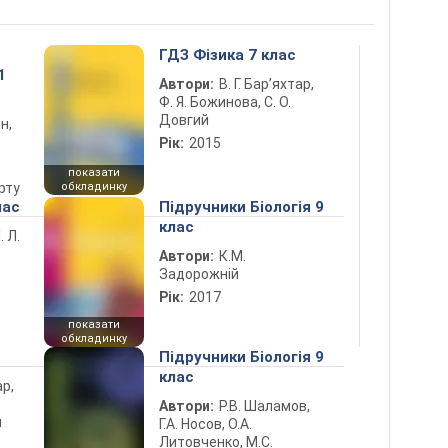
ГДЗ Фізика 7 клас
1
Автори:
В. Г. Бар’яхтар,
Ф. Я. Божинова, С. О.
Довгий
н,
Рік:
2015
показати
рту
обкладинку
лас
Підручники Біологія 9
клас
. Л.
Автори:
К.М.
Задорожній
Рік:
2017
показати
обкладинку
Підручники Біологія 9
клас
ар,
Автори:
Р.В. Шаламов,
й
Г.А. Носов, О.А.
Литовченко, М.С.