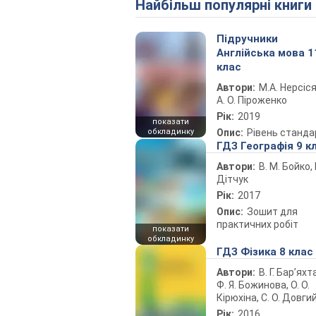
Найбільш популярні книги
Підручники
Англійська мова 1
клас
Автори:
М.А. Нерсіся
А. О. Піроженко
Рік:
2019
показати
обкладинку
Опис:
Рівень станда
ГДЗ Географія 9 к
Автори:
В. М. Бойко, І
Дітчук
Рік:
2017
Опис:
Зошит для
практичних робіт
показати
обкладинку
ГДЗ Фізика 8 клас
Автори:
В. Г. Бар’яхт
Ф. Я. Божинова, О. О.
Кірюхіна, С. О. Довги
Рік:
2016