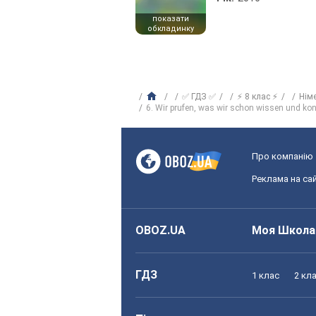
показати
обкладинку
✅ ГДЗ ✅
⚡ 8 клас ⚡
Нім
6. Wir prufen, was wir schon wissen und ko
Про компанію
Реклама на сай
OBOZ.UA
Моя Школа
ГДЗ
1 клас
2 кл