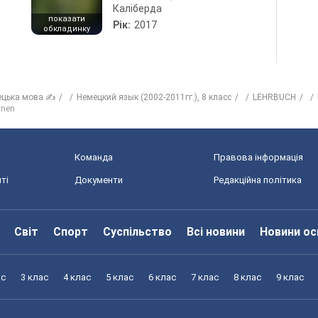
Каліберда
показати
Рік:
2017
обкладинку
ецька мова ✍
Немецкий язык (2002-2011гг.), 8 класс
LEHRBUCH
nnen
Команда
Правова інформація
ті
Документи
Редакційна політика
Світ
Спорт
Суспільство
Всі новини
Новини ос
ас
3 клас
4 клас
5 клас
6 клас
7 клас
8 клас
9 клас