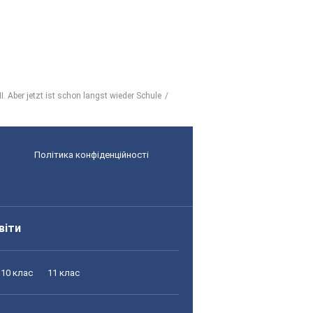
II. Aber jetzt ist schon langst wieder Schule
Політика конфіденційності
віти
10 клас
11 клас