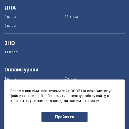
ДПА
4 клас
11 клас
9 клас
ЗНО
11 клас
Онлайн уроки
1 клас
7 клас
2 клас
8 клас
Разом з нашими партнерами сайт OBOZ.UA використовує
файли cookie, щоб забезпечити належну роботу сайту, а
3 клас
9 клас
контент та реклама відповідали вашим інтересам.
4 клас
10 клас
5 клас
11 клас
Прийняти
6 клас