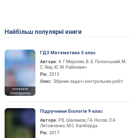
Найбільш популярні книги
Play Video
ГДЗ Математика 5 клас
Автори:
А. Г. Мерзляк, В. Б. Полонський, М.
С. Якір, Ю. М. Рабінович
Рік:
2013
Опис:
Збірник задач і контрольних робіт
показати
обкладинку
Підручники Біологія 9 клас
Автори:
Р.В. Шаламов, Г.А. Носов, О.А.
Литовченко, М.С. Каліберда
Рік:
2017