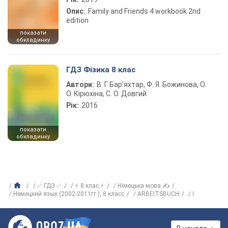
Опис:
Family and Friends 4 workbook 2nd
edition
показати
обкладинку
ГДЗ Фізика 8 клас
Автори:
В. Г. Бар’яхтар, Ф. Я. Божинова, О.
О. Кірюхіна, С. О. Довгий
Рік:
2016
показати
обкладинку
✅ ГДЗ ✅
⚡ 8 клас ⚡
Німецька мова ✍
Немецкий язык (2002-2011гг.), 8 класс
ARBEITSBUCH
I