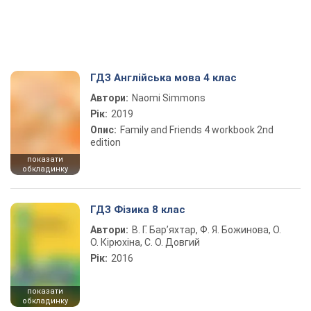
ГДЗ Англійська мова 4 клас
Автори:
Naomi Simmons
Рік:
2019
Опис:
Family and Friends 4 workbook 2nd
edition
показати
обкладинку
ГДЗ Фізика 8 клас
Автори:
В. Г. Бар’яхтар, Ф. Я. Божинова, О.
О. Кірюхіна, С. О. Довгий
Рік:
2016
показати
обкладинку