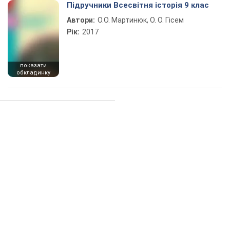
Підручники Всесвітня історія 9 клас
Автори:
О.О. Мартинюк, О. О. Гісем
Рік:
2017
показати
обкладинку