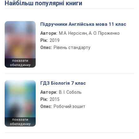
Найбільш популярні книги
Підручники Англійська мова 11 клас
Автори:
М.А. Нерсісян, А. О. Піроженко
Рік:
2019
Опис:
Рівень стандарту
показати
обкладинку
ГДЗ Біологія 7 клас
Автори:
В. І. Соболь
Рік:
2015
Опис:
Робочий зошит
показати
обкладинку