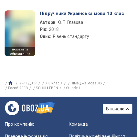
Підручники Українська мова 10 клас
Автори:
О. П. Глазова
Рік:
2018
Опис:
Рівень стандарту
показати
обкладинку
✅ ГДЗ ✅
⚡ 8 клас ⚡
Німецька мова ✍
Басай 2008
SCHULLEBEN
Stunde 1
В начало
Про компанію
Команда
Правова інформація
Політика конфіденційності