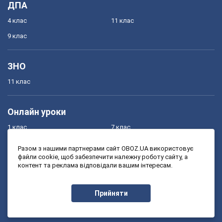
ДПА
4 клас
11 клас
9 клас
ЗНО
11 клас
Онлайн уроки
1 клас
7 клас
2 клас
8 клас
Разом з нашими партнерами сайт OBOZ.UA використовує
файли cookie, щоб забезпечити належну роботу сайту, а
3 клас
9 клас
контент та реклама відповідали вашим інтересам.
4 клас
10 клас
5 клас
11 клас
Прийняти
6 клас