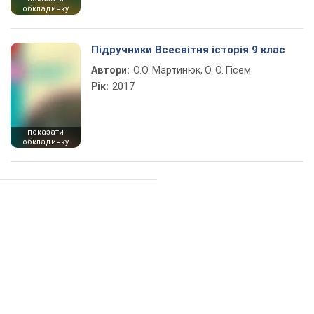
обкладинку
Підручники Всесвітня історія 9 клас
Автори:
О.О. Мартинюк, О. О. Гісем
Рік:
2017
показати
обкладинку