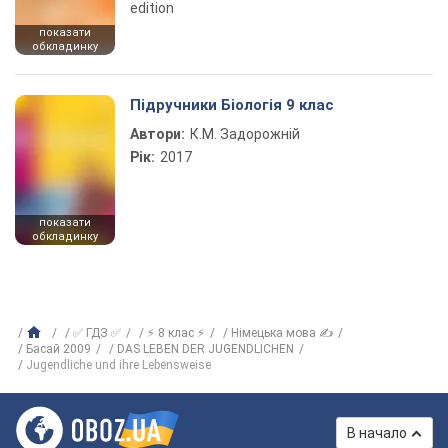
edition
показати
обкладинку
Підручники Біологія 9 клас
Автори:
К.М. Задорожній
Рік:
2017
показати
обкладинку
✅ ГДЗ ✅
⚡ 8 клас ⚡
Німецька мова ✍
Басай 2009
DAS LEBEN DER JUGENDLICHEN
Jugendliche und ihre Lebensweise
В начало