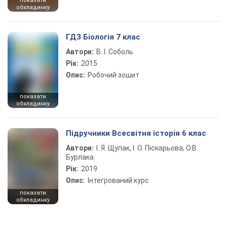
показати
обкладинку
ГДЗ Біологія 7 клас
Автори:
В. І. Соболь
Рік:
2015
Опис:
Робочий зошит
показати
обкладинку
Підручники Всесвітня історія 6 клас
Автори:
І. Я. Щупак, І. О. Піскарьова, О.В.
Бурлака
Рік:
2019
Опис:
Інтегрований курс
показати
обкладинку