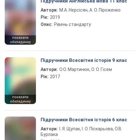
Підручники Англійська мова 11 клас
Автори:
М.А. Нерсісян, А. О. Піроженко
Рік:
2019
Опис:
Рівень стандарту
показати
обкладинку
Підручники Всесвітня історія 9 клас
Автори:
О.О. Мартинюк, О. О. Гісем
Рік:
2017
показати
обкладинку
Підручники Всесвітня історія 6 клас
Автори:
І. Я. Щупак, І. О. Піскарьова, О.В.
Бурлака