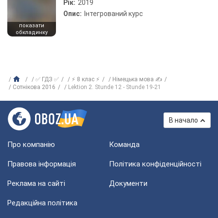
Рік:
2019
Опис:
Інтегрований курс
показати
обкладинку
✅ ГДЗ ✅
⚡ 8 клас ⚡
Німецька мова ✍
Сотнікова 2016
Lektion 2. Stunde 12 - Stunde 19-21
В начало
Про компанію
Команда
Правова інформація
Політика конфіденційності
Реклама на сайті
Документи
Редакційна політика