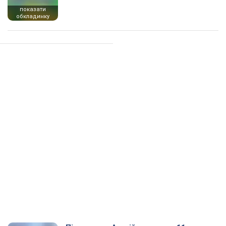
показати
обкладинку